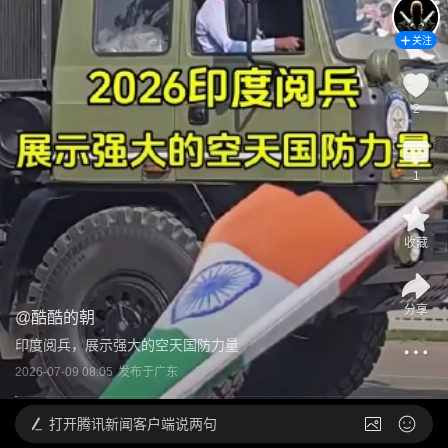
关注
2
1
收藏
分享
@
酷酷的朝
印度阅兵，展示强大的空天国防力量
2026-07-09 08:05
发布于
广东
打开
腾讯新闻客户端说两句