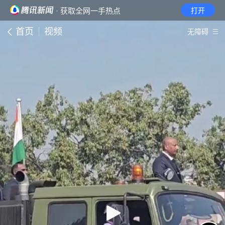
· 获取全网一手热点
打开
首页
视频
无障碍