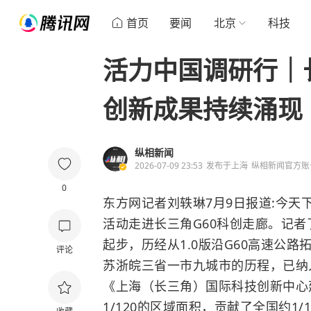
首页
要闻
北京
科技
活力中国调研行｜
创新成果持续涌现
纵相新闻
2026-07-09 23:53
发布于
上海
纵相新闻官方账
0
东方网记者刘轶琳7月9日报道:今天下
活动走进长三角G60科创走廊。记者了
起步，历经从1.0版沿G60高速公路
评论
苏浙皖三省一市九城市的历程，已纳
《上海（长三角）国际科技创新中心建
1/120的区域面积，贡献了全国约1/