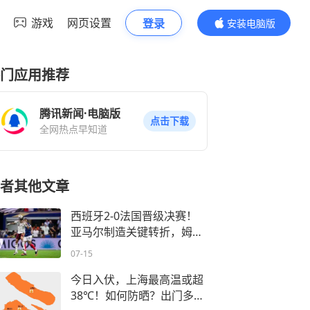
游戏
网页设置
登录
安装电脑版
内容更精彩
门应用推荐
腾讯新闻·电脑版
点击下载
全网热点早知道
者其他文章
西班牙2-0法国晋级决赛！
亚马尔制造关键转折，姆巴
佩0射正
07-15
今日入伏，上海最高温或超
38℃！如何防晒？出门多穿