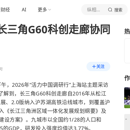
财经
AI
更多
纵相新闻
搜索
长三角G60科创走廊协同
热
关注
号
作
午，2026年“活力中国调研行”上海站主题采访
解到，长三角G60科创走廊自2016年从松江
拓展、2.0版纳入沪苏湖高铁沿线城市，到覆盖沪
入《长江三角洲区域一体化发展规划纲要》及
设方案》。九城市以全国约1/28的人口和
15的GDP，研发投入强度均值达3.77%。