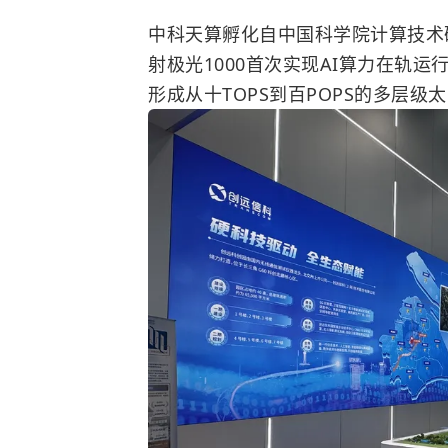
中科天算孵化自中国科学院计算技术研
射极光1000首次实现AI算力在轨运
形成从十TOPS到百POPS的多层级