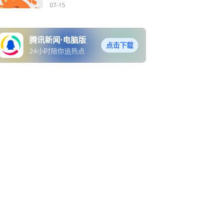
红色衣服！
07-15
腾讯新闻·电脑版
点击下载
24小时陪你追热点