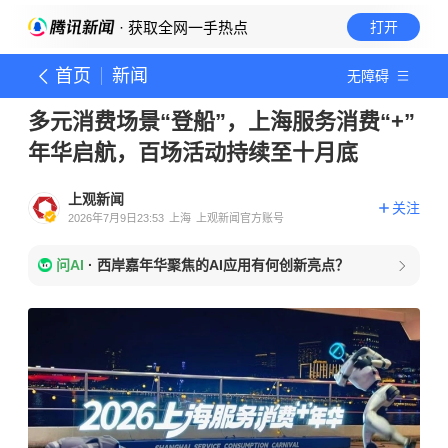
· 获取全网一手热点
打开
首页
新闻
无障碍
多元消费场景“登船”，上海服务消费“+”
年华启航，百场活动持续至十月底
上观新闻
关注
2026年7月9日23:53
上海
上观新闻官方账号
问AI
·
西岸嘉年华聚焦的AI应用有何创新亮点？