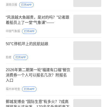
湖南日报
打开APP
“风浪越大鱼越贵，是对的吗？”记者跟
着船员上了一堂“气象课”——
中国气象报
打开APP
50℃停机坪上的民航姑娘
拍者
打开APP
2026年第二期第一轮“福建有口福”餐饮
消费券一个人可以报名几次？附报名
入口
福州本地宝
打开APP
鄄城发博会 “国际生意”有多火？7成高
端接发从这出发，170余名外商前来下