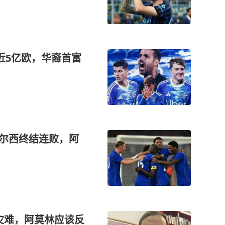
近5亿欧，华裔首富
切尔西终结连败，阿
灾难，阿莫林应该反