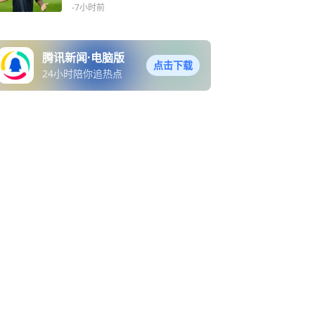
更重要
-7小时前
腾讯新闻·电脑版
点击下载
24小时陪你追热点