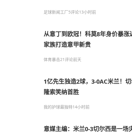
足球新闻工厂
5评论
13小时前
从意丁到欧冠！科莫8年身价暴涨
家族打造意甲新贵
体育暴击
21评论
前天
1亿先生独造2球，3-0AC米兰！
隆索笑纳首胜
我的护球最独特
14小时前
意媒主编：米兰0-3切尔西是一场