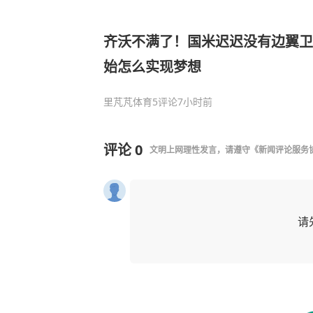
齐沃不满了！国米迟迟没有边翼卫
始怎么实现梦想
里芃芃体育
5评论
7小时前
评论
0
文明上网理性发言，请遵守
《新闻评论服务
请