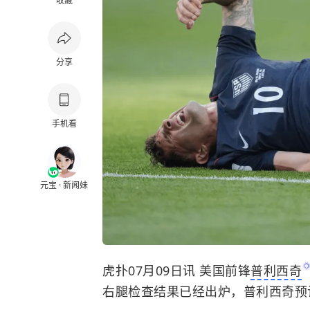
收藏
分享
手机看
元宝 · 新闻妹
虎扑07月09日讯 美国前锋
普利西奇
右腿检查结果已经出炉，普利西奇预