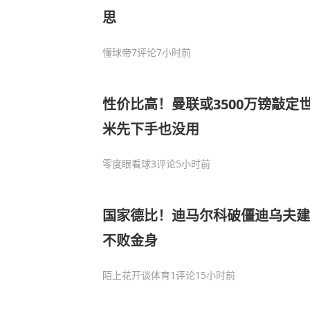
思
懂球帝
7评论
7小时前
性价比高！曼联或3500万镑敲定
米先下手也没用
零度眼看球
3评论
5小时前
国家德比！迪马尔科破僵迪乌夫建功
不败金身
陌上花开谈体育
1评论
15小时前