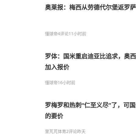
奥莱报：梅西从劳德代尔堡返罗
懂球帝
4评论
11小时前
罗体：国米重启迪亚比追求，奥西
加入报价
懂球帝
16小时前
罗梅罗和热刺“仁至义尽”了，可
的要价
里芃芃体育
2评论
昨天