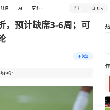
财经
AI
更多
虎扑体育内容
搜索
，预计缺席3-6周；可
热
轮
关注
作
决心吗？