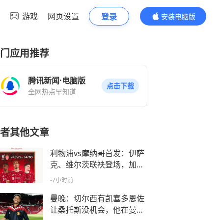
游戏
网页设置
登录
安装电脑版
内容更精彩
门应用推荐
腾讯新闻·电脑版
点击下载
全网热点早知道
者其他文章
利物浦vs摩纳哥首发：伊萨
克、维尔茨联袂登场，加克
波出战
-7小时前
曼晚：切尔西有凯塞多恩佐
让桑托斯没机会，他在曼联