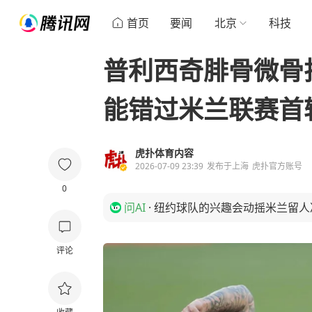
首页
要闻
北京
科技
普利西奇腓骨微骨折
能错过米兰联赛首
虎扑体育内容
2026-07-09 23:39
发布于
上海
虎扑官方账号
0
问AI
·
纽约球队的兴趣会动摇米兰留人
评论