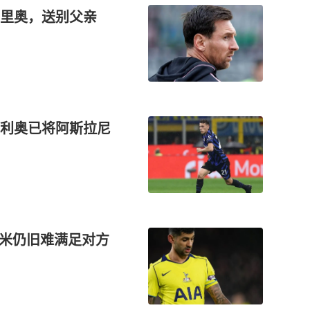
萨里奥，送别父亲
利奥已将阿斯拉尼
国米仍旧难满足对方