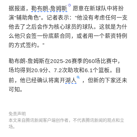
据报道，
勒布朗-詹姆斯
愿意在新球队中将扮
演“辅助角色”。记者表示：“他没有考虑任何一支
他去了之后会作为核心球员的球队。这就是为什
么他只会签一份底薪合同，或者用一个薪资特例
的方式签约。”
勒布朗-詹姆斯在2025-26赛季的60场比赛中，
场均得到20.9分、7.2次助攻和6.1个篮板。目
前，他已经确认将离开
湖人
，但新的下家还未
可知。
免责声明
本文来自腾讯新闻客户端创作者，不代表腾讯新闻的观点和立
场。