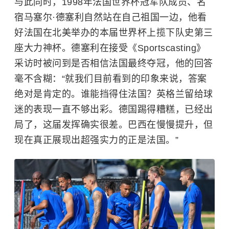
与此同时，1998年法国世界杯冠军队成员、名
宿马塞尔·德塞利自然站在自己祖国一边，他看
好法国在北美举办的本届世界杯上揽下队史第三
座
大力神杯
。德塞利在接受《Sportscasting》
采访时被问到是否相信法国最终夺冠，他的回答
毫不含糊：“就我们目前看到的印象来说，答案
绝对是肯定的。谁能挡得住法国？英格兰留给球
迷的表现一直不够出彩。德国踢得糟糕，已经出
局了，这届发挥确实很差。巴西在慢慢提升，但
现在真正展现出超强实力的正是法国。”