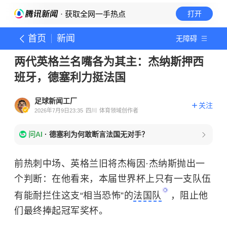
· 获取全网一手热点
打开
首页
新闻
无障碍
两代英格兰名嘴各为其主：杰纳斯押西
班牙，德塞利力挺法国
足球新闻工厂
关注
2026年7月9日23:35
四川
体育领域创作者
问AI
·
德塞利为何敢断言法国无对手？
前热刺中场、英格兰旧将杰梅因·杰纳斯抛出一
个判断：在他看来，本届世界杯上只有一支队伍
有能耐拦住这支“相当恐怖”的
法国队
，阻止他
们最终捧起冠军奖杯。