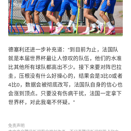
德塞利还进一步补充道：“到目前为止，法国队
就是本届世界杯最让人惊叹的队伍，他们的水准
比其他所有球队都高出不少。接下来要对阵巴拉
圭，压根没有什么好操心的，结果会是3比0或者
4比0，数据会被彻底改写，法国队自身的信心也
会涨到顶点。只要没有伤病干扰，法国一定拿下
世界杯，对此我毫不怀疑。”
免责声明