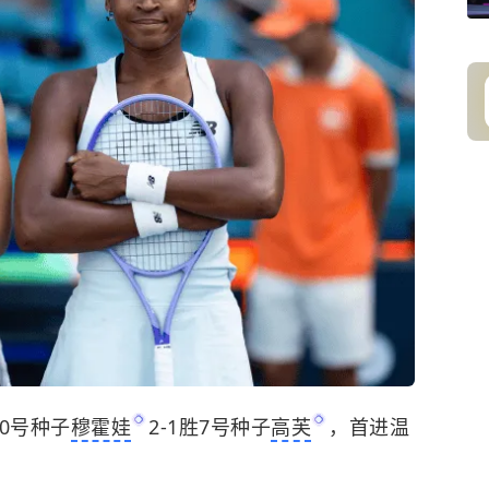
10号种子
穆霍娃
2-1胜7号种子
高芙
，首进温