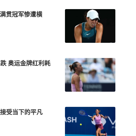
大满贯冠军惨遭横
暴跌 奥运金牌红利耗
并接受当下的平凡