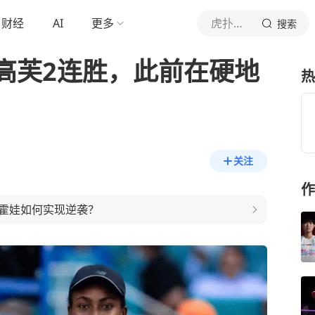
财经
AI
更多
虎扑体育内容
搜索
高芙2连胜，此前在硬地
热
关注
作
霍娃如何实现逆袭？