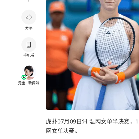
1
分享
手机看
元宝 · 新闻妹
虎扑07月09日讯 温网女单半决赛，
网女单决赛。