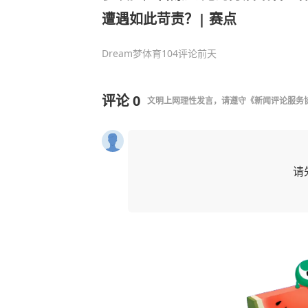
遭遇如此苛责？| 赛点
Dream梦体育
104评论
前天
评论
0
文明上网理性发言，请遵守
《新闻评论服务
请