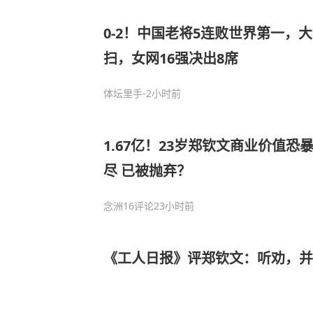
0-2！中国老将5连败世界第一，
扫，女网16强决出8席
体坛里手
-2小时前
1.67亿！23岁郑钦文商业价值恐
尽 已被抛弃？
念洲
16评论
23小时前
《工人日报》评郑钦文：听劝，