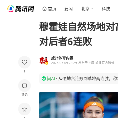
首页
要闻
北京
科技
穆霍娃自然场地对
对后者6连败
虎扑体育内容
2026-07-09 23:29
发布于
上海
虎扑官方账号
1
问AI
·
从硬地六连败到草地两连胜，穆
评论