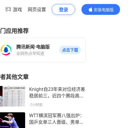
游戏
网页设置
登录
安装电脑版
内容更精彩
门应用推荐
腾讯新闻·电脑版
点击下载
全网热点早知道
者其他文章
Knight自23年来对位经济差
稳居前三，近四个赛段高居
第一
-7小时前
WTT横滨冠军赛八强出炉：
国乒女单三人晋级、男单全