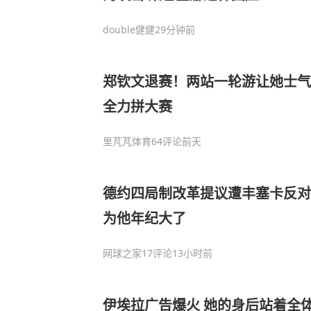
double健健
29分钟前
郑钦文退赛！两站一轮游让她士气
全力拼大赛
里芃芃体育
64评论
前天
德约四局制改革提议遭丰塞卡反对
为他年纪大了
网球之家
17评论
13小时前
伊埃拉广告爆火 她的身后站着全体