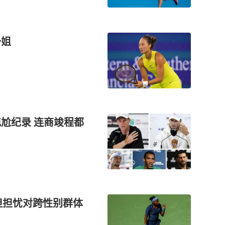
一姐
尬纪录 连商竣程都
但担忧对跨性别群体