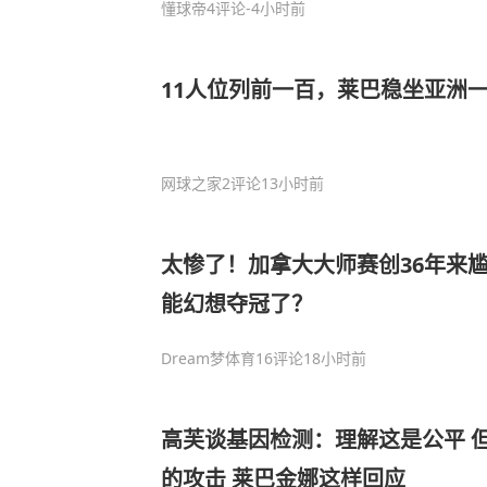
懂球帝
4评论
-4小时前
11人位列前一百，莱巴稳坐亚洲
网球之家
2评论
13小时前
太惨了！加拿大大师赛创36年来尴
能幻想夺冠了？
Dream梦体育
16评论
18小时前
高芙谈基因检测：理解这是公平 
的攻击 莱巴金娜这样回应