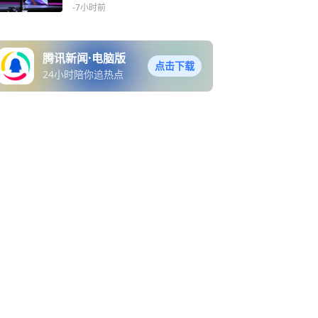
军覆没
-7小时前
腾讯新闻·电脑版
点击下载
24小时陪你追热点