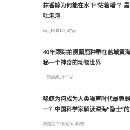
抹香鲸为何能在水下“站着睡”？
吐泡泡
喵走喵看
17小时前
40年跟踪拍摄麋鹿种群在盐城黄
秘一个神奇的动物世界
上观新闻
3小时前
喙鲸为何成为人类噪声时代最脆弱
一？中国科学家解读深海“隐士”
海潮天下
3评论
9小时前