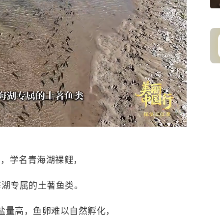
，学名青海湖裸鲤，
海湖
专属的土著鱼类。
盐量高，鱼卵难以自然孵化，