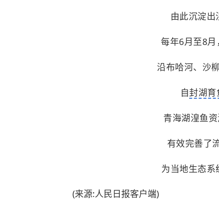
由此沉淀出
每年6月至8
沿布哈河、沙
自
封湖育
青海湖湟鱼资
有效完善了流
为当地生态系
(来源:人民日报客户端)