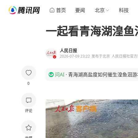
首页
要闻
北京
科技
一起看青海湖湟鱼
人民日报
2026-07-09 23:22
发布于
北京
人民日报社官方
问AI
·
青海湖高盐度如何催生湟鱼洄游
0
评论