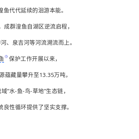
湟鱼代代延续的洄游本能。
月，成群湟鱼自湖区逆流启程，
柳河、泉吉河等河流溯流而上。
鱼
保护工作开展以来，
源蕴藏量攀升至13.35万吨，
域“水-鱼-鸟-草地”生态链，
统良性循环提供了坚实支撑。