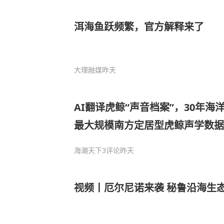
洱海鱼跃频繁，官方解释来了
大理融媒
昨天
AI翻译虎鲸“声音档案”，30年
最大规模南方定居型虎鲸声学数据
海潮天下
3评论
昨天
视频丨厄尔尼诺来袭 秘鲁沿海生