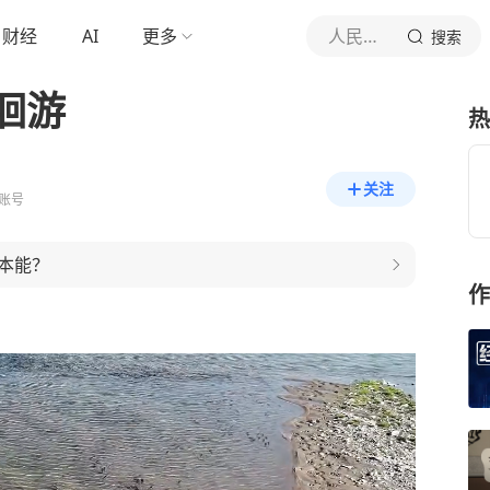
财经
AI
更多
人民日报
搜索
洄游
热
关注
账号
本能？
作