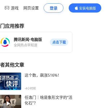
游戏
网页设置
登录
安装电脑版
内容更精彩
门应用推荐
腾讯新闻·电脑版
点击下载
全网热点早知道
者其他文章
这个数，飙涨516%！
-4小时前
任逸门｜啥是象形文字的“活
化石”？