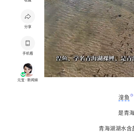
收藏
分享
手机看
元宝 · 新闻妹
湟鱼
是
青
青海湖湖水含