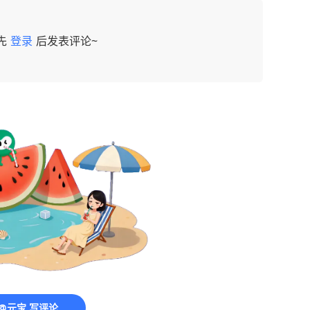
先
登录
后发表评论~
@元宝 写评论