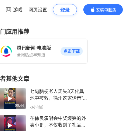
游戏
网页设置
登录
安装电脑版
内容更精彩
门应用推荐
腾讯新闻·电脑版
点击下载
全网热点早知道
者其他文章
七旬脑梗老人走失3天化粪
池中被救，徐州这家谐音“烧
鸡店”的手机店老板李琳又立
00:44
-3小时前
功了
在徐良演唱会中奖爆哭的外
卖小哥，不仅收到了礼品还