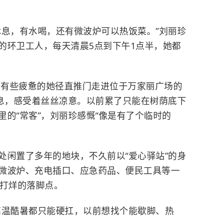
休息，有水喝，还有微波炉可以热饭菜。”刘丽珍
的环卫工人，每天清晨5点到下午1点半，她都
腾，有些疲惫的她径直推门走进位于万家丽广场的
休息，感受着丝丝凉意。以前累了只能在树荫底下
的“常客”，刘丽珍感慨“像是有了个临时的
处闲置了多年的地块，不久前以“爱心驿站”的身
微波炉、充电插口、应急药品、便民工具等一
不打烊的落脚点。
高温酷暑都只能硬扛，以前想找个能歇脚、热