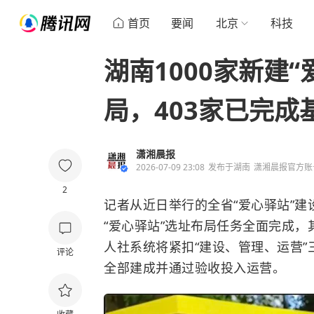
首页
要闻
北京
科技
湖南1000家新建
局，403家已完成
潇湘晨报
2026-07-09 23:08
发布于
湖南
潇湘晨报官方账
2
记者从近日举行的全省“爱心驿站”建
“爱心驿站”选址布局任务全面完成，
人社系统将紧扣“建设、管理、运营”三
评论
全部建成并通过验收投入运营。