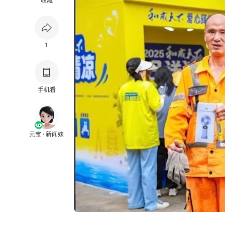
收藏
1
手机看
元宝 · 新闻妹