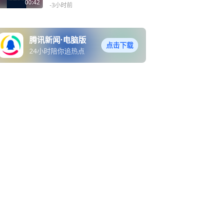
额外收到了一辆电动车
00:42
-3小时前
腾讯新闻·电脑版
点击下载
24小时陪你追热点