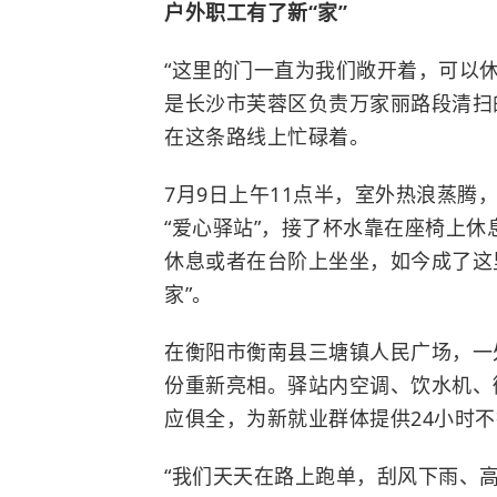
户外职工有了新“家”
“这里的门一直为我们敞开着，可以
是长沙市芙蓉区负责万家丽路段清扫
在这条路线上忙碌着。
7月9日上午11点半，室外热浪蒸
“爱心驿站”，接了杯水靠在座椅上
休息或者在台阶上坐坐，如今成了这里
家”。
在衡阳市衡南县三塘镇人民广场，一
份重新亮相。驿站内空调、饮水机、
应俱全，为新就业群体提供24小时
“我们天天在路上跑单，刮风下雨、