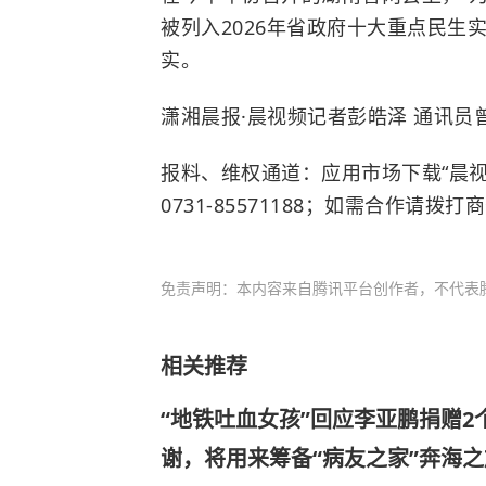
被列入2026年省政府十大重点民
实。
潇湘晨报·晨视频记者彭皓泽 通讯员
报料、维权通道：应用市场下载“晨视
0731-85571188；如需合作请拨打商
免责声明：本内容来自腾讯平台创作者，不代表
相关推荐
“地铁吐血女孩”回应李亚鹏捐赠2个
谢，将用来筹备“病友之家”奔海