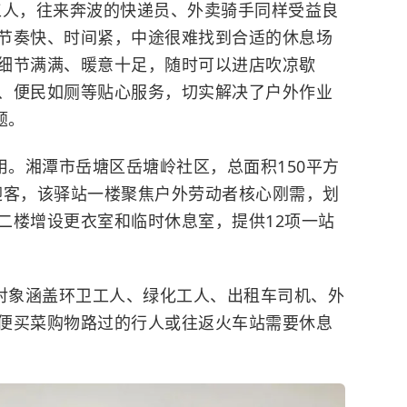
工人，往来奔波的快递员、外卖骑手同样受益良
节奏快、时间紧，中途很难找到合适的休息场
细节满满、暖意十足，随时可以进店吹凉歇
、便民如厕等贴心服务，切实解决了户外作业
题。
用。湘潭市岳塘区岳塘岭社区，总面积150平方
门迎客，该驿站一楼聚焦户外劳动者核心刚需，划
二楼增设更衣室和临时休息室，提供12项一站
务对象涵盖环卫工人、绿化工人、出租车司机、外
便买菜购物路过的行人或往返火车站需要休息