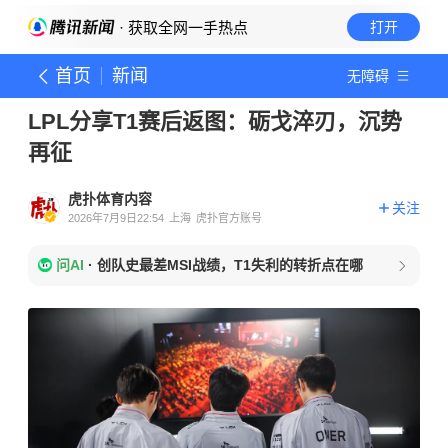
· 获取全网一手热点
打开
首页
新闻
无障碍
LPL分享T1赛后返图：砺戈淬刃，沉势
再征
虎扑体育内容
关注
2026年7月9日22:54
上海
虎扑官方账号
问AI
·
创队史最差MSI战绩，T1失利的转折点在哪