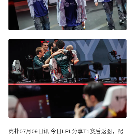
虎扑07月09日讯 今日LPL分享T1赛后返图，配