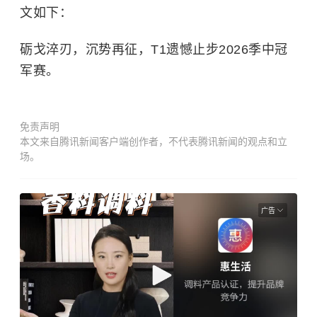
文如下：
砺戈淬刃，沉势再征，T1遗憾止步2026季中冠
军赛。
免责声明
本文来自腾讯新闻客户端创作者，不代表腾讯新闻的观点和立
场。
广告