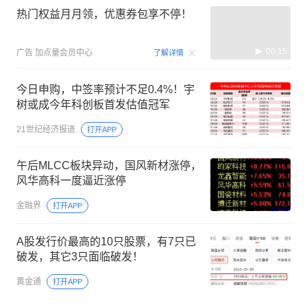
热门权益月月领，优惠券包享不停！
00:15
广告
加点量会员中心
了解详情
今日申购，中签率预计不足0.4%！宇
树或成今年科创板首发估值冠军
21世纪经济报道
打开APP
午后MLCC板块异动，国风新材涨停，
风华高科一度逼近涨停
金融界
打开APP
A股发行价最高的10只股票，有7只已
破发，其它3只面临破发！
黄金通
打开APP