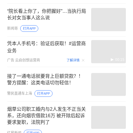
“院长看上你了，你把握好”…当执行局
长对女当事人这么说
新闻哥
打开APP
凭本人手机号：验证后获取！#运营商
业务
00:15
广告
云启创想运营商
了解详情
接了一通电话就要背上巨额贷款？！
警方提醒：这类电话切勿轻信！
警民直通车上海
打开APP
烟草公司职工婚内与2人发生不正当关
系，还向烟农借款16万 被开除后起诉
要求复职，法院判了
红星新闻
打开APP