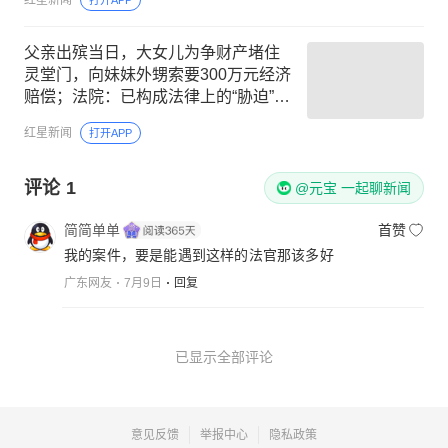
父亲出殡当日，大女儿为争财产堵住
灵堂门，向妹妹外甥索要300万元经济
赔偿；法院：已构成法律上的“胁迫”，
撤销协议约定
红星新闻
打开APP
评论
1
@元宝 一起聊新闻
简简单单
首赞
我的案件，要是能遇到这样的法官那该多好
广东网友
7月9日
回复
已显示全部评论
意见反馈
举报中心
隐私政策