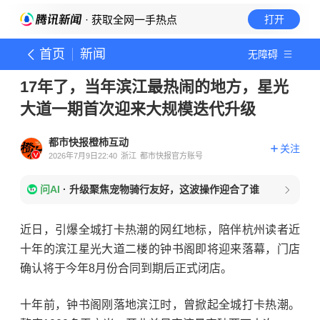
· 获取全网一手热点
打开
首页
新闻
无障碍
17年了，当年滨江最热闹的地方，星光
大道一期首次迎来大规模迭代升级
都市快报橙柿互动
关注
2026年7月9日22:40
浙江
都市快报官方账号
问AI
·
升级聚焦宠物骑行友好，这波操作迎合了谁
近日，引爆全城打卡热潮的网红地标，陪伴杭州读者近
十年的滨江星光大道二楼的钟书阁即将迎来落幕，门店
确认将于今年8月份合同到期后正式闭店。
十年前，钟书阁刚落地滨江时，曾掀起全城打卡热潮。