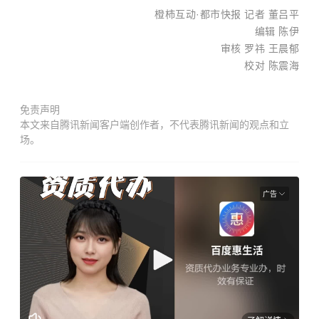
橙柿互动·都市快报 记者 董吕平
编辑 陈伊
审核 罗祎 王晨郁
校对 陈震海
免责声明
本文来自腾讯新闻客户端创作者，不代表腾讯新闻的观点和立
场。
广告