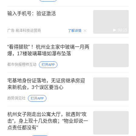
输入手机号：验证激活
00:15
广告
易泽科技运营商
了解详情
“看得腿软” ！杭州业主家中玻璃一月两
爆，17楼玻璃幕墙如瀑布坠落
都市快报橙柿互动
打开APP
宅基地身份证落地，无证房继承房迎
来新机会，3个误区要当心
趋势洞见社
打开APP
杭州女子刚走出公寓大厅，就遇到“攻
击”，身上现十几处伤痕；“物业却说一
点责任都没有”