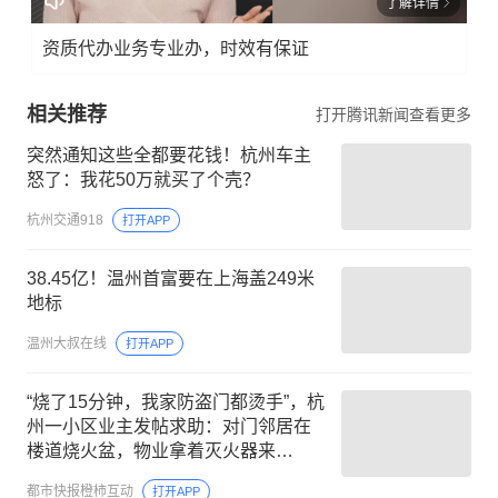
了解详情
资质代办业务专业办，时效有保证
相关推荐
打开腾讯新闻查看更多
突然通知这些全都要花钱！杭州车主
怒了：我花50万就买了个壳？
杭州交通918
打开APP
38.45亿！温州首富要在上海盖249米
地标
温州大叔在线
打开APP
“烧了15分钟，我家防盗门都烫手”，杭
州一小区业主发帖求助：对门邻居在
楼道烧火盆，物业拿着灭火器来
劝……
都市快报橙柿互动
打开APP