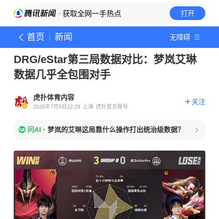
· 获取全网一手热点
打开
首页
新闻
无障碍
DRG/eStar第三局数据对比：梦岚艾琳
数据几乎全包围对手
虎扑体育内容
关注
2026年7月9日22:29
上海
虎扑官方账号
问AI
·
梦岚的艾琳这局靠什么操作打出统治级数据？