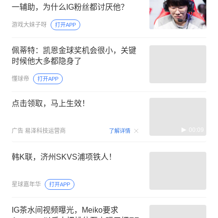
一辅助，为什么IG粉丝都讨厌他？
游戏大妹子呀
打开APP
佩蒂特：凯恩金球奖机会很小，关键
时候他大多都隐身了
懂球帝
打开APP
点击领取，马上生效！
00:09
广告
易泽科技运营商
了解详情
韩K联，济州SKVS浦项铁人！
星球嘉年华
打开APP
IG茶水间视频曝光，Meiko要求