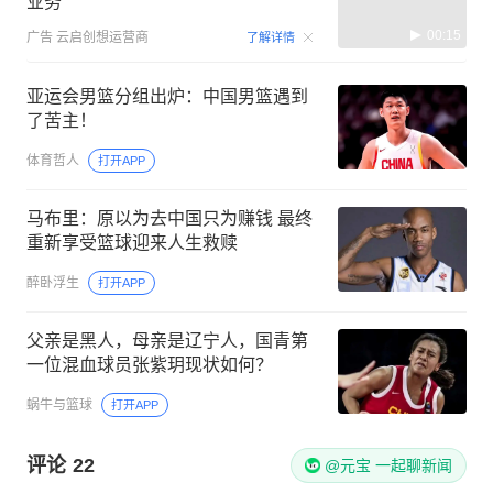
业务
00:15
广告
云启创想运营商
了解详情
亚运会男篮分组出炉：中国男篮遇到
了苦主！
体育哲人
打开APP
马布里：原以为去中国只为赚钱 最终
重新享受篮球迎来人生救赎
醉卧浮生
打开APP
父亲是黑人，母亲是辽宁人，国青第
一位混血球员张紫玥现状如何？
蜗牛与篮球
打开APP
评论
22
@元宝 一起聊新闻