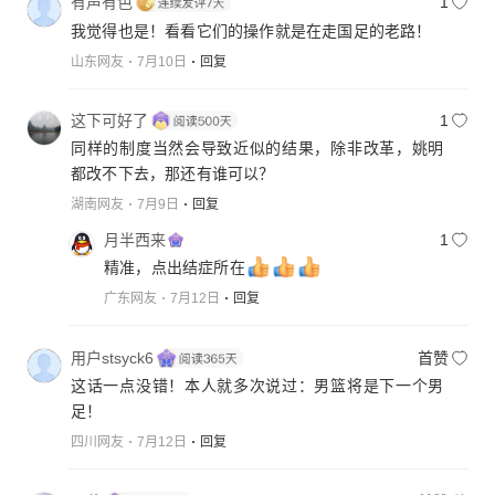
有声有色
1
我觉得也是！看看它们的操作就是在走国足的老路！
山东网友
7月10日
回复
这下可好了
1
同样的制度当然会导致近似的结果，除非改革，姚明
都改不下去，那还有谁可以？
湖南网友
7月9日
回复
月半西来
1
精准，点出结症所在
广东网友
7月12日
回复
用户stsyck6
首赞
这话一点没错！本人就多次说过：男篮将是下一个男
足！
四川网友
7月12日
回复