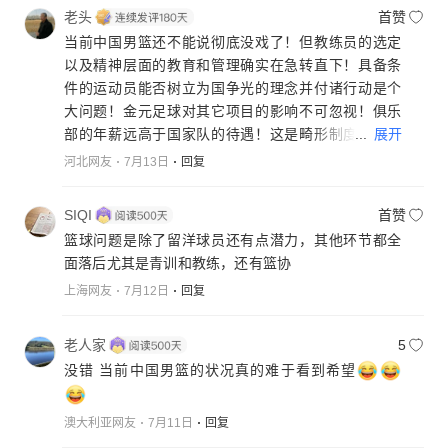
老头
首赞
当前中国男篮还不能说彻底没戏了！但教练员的选定
以及精神层面的教育和管理确实在急转直下！具备条
件的运动员能否树立为国争光的理念并付诸行动是个
大问题！金元足球对其它项目的影响不可忽视！俱乐
...
展开
部的年薪远高于国家队的待遇！这是畸形制度！完全
是照搬美西方国家的一套！不是运动员不能挣钱多！
河北网友
7月13日
回复
而是要有度！这个度要符合中国具体国情！要符合促
进各项目发展的节奏！否则就是没掌握好这个度！金
SIQI
首赞
元足球就是一直在错误的道路上狂奔！至今也没有改
篮球问题是除了留洋球员还有点潜力，其他环节都全
弦更张！且执迷不悟！给中国体育带了一个极具破坏
面落后尤其是青训和教练，还有篮协
性的头！中国篮球如果不能认清是非对错！那就真没
上海网友
7月12日
回复
救了！国家队教练是一项责任！绝不是交易！容不得
一点个人私欲！为什么外籍教练纯粹！就是没有人情
味！一切为了责任！国内教练做不到就别揽这个瓷器
老人家
5
活！这是国家上下要求国家队教练的唯一标准！
没错 当前中国男篮的状况真的难于看到希望
澳大利亚网友
7月11日
回复