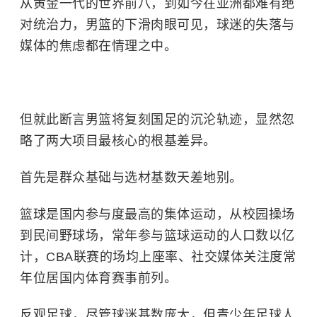
从黄金一代的世界前八，到如今在亚洲都难有绝
对统治力，男篮的下滑肉眼可见，球迷的失落与
媒体的焦虑都在情理之中。
但就此断言男篮将复刻国足的沉沦轨迹，显然忽
略了两大项目最核心的根基差异。
首先是群众基础与选材基数天差地别。
篮球是国内参与度最高的集体运动，从校园操场
到民间野球场，常年参与篮球运动的人口数以亿
计，CBA联赛的场均上座率、社交媒体关注度常
年位居国内体育赛事前列。
反观足球，尽管球迷基数庞大，但青少年足球人