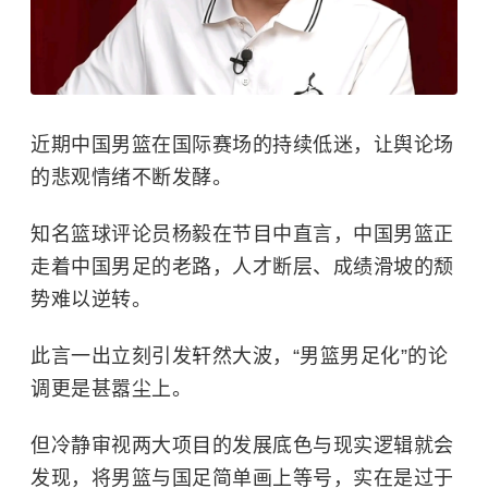
近期中国男篮在国际赛场的持续低迷，让舆论场
的悲观情绪不断发酵。
知名篮球评论员杨毅在节目中直言，中国男篮正
走着中国男足的老路，人才断层、成绩滑坡的颓
势难以逆转。
此言一出立刻引发轩然大波，“男篮男足化”的论
调更是甚嚣尘上。
但冷静审视两大项目的发展底色与现实逻辑就会
发现，将男篮与国足简单画上等号，实在是过于