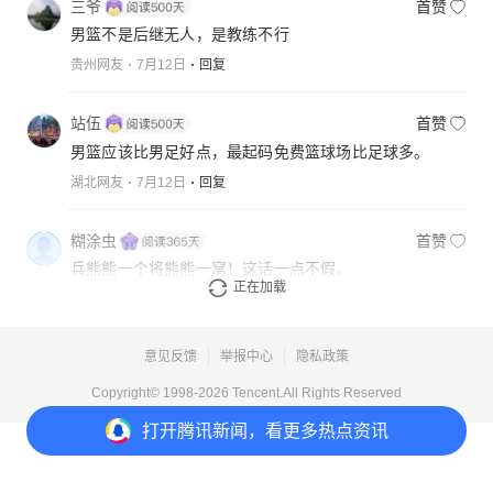
三爷
首赞
男篮不是后继无人，是教练不行
贵州网友
7月12日
回复
站伍
首赞
男篮应该比男足好点，最起码免费篮球场比足球多。
湖北网友
7月12日
回复
糊涂虫
首赞
兵熊熊一个将熊熊一窝！这话一点不假。
正在加载
广西网友
7月12日
回复
意见反馈
举报中心
隐私政策
Copyright© 1998-
2026
Tencent.All Rights Reserved
打开
腾讯新闻，看更多热点资讯