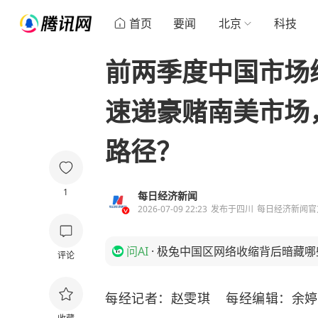
首页
要闻
北京
科技
前两季度中国市场
速递豪赌南美市场
路径？
1
每日经济新闻
2026-07-09 22:23
发布于
四川
每日经济新闻官
问AI
·
极兔中国区网络收缩背后暗藏哪
评论
每经记者：赵雯琪 每经编辑：余婷