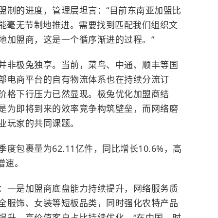
盟制的进度，管理层坦言：“目前东南亚加盟比
不能毫无节制地推进。需要找到匹配我们组织文
地加盟商，这是一个循序渐进的过程。”
并非极兔独享。当前，菜鸟、中通、顺丰等国
部电商平台的自有物流体系也在持续分流订
价格下行压力已然显现。极兔优化加盟商结
是为即将到来的效率竞争构筑壁垒，而网络磨
业玩家的共同课题。
包裹量为62.11亿件，同比增长10.6%，高
增速。
：一是加盟商底盘能力持续提升，网络服务质
全服饰、女装等短板品类，同时强化农特产品
提升，高价值客户占比持续优化。“在中国，时