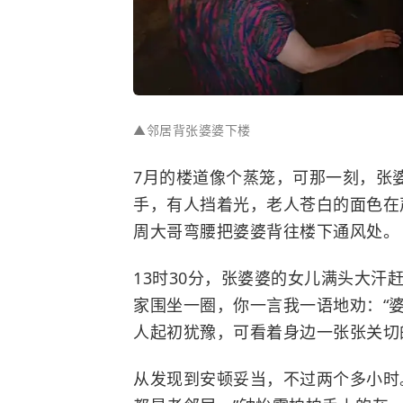
▲邻居背张婆婆下楼
7月的楼道像个蒸笼，可那一刻，张
手，有人挡着光，老人苍白的面色在
周大哥弯腰把婆婆背往楼下通风处。
13时30分，张婆婆的女儿满头大
家围坐一圈，你一言我一语地劝：“
人起初犹豫，可看着身边一张张关切
从发现到安顿妥当，不过两个多小时