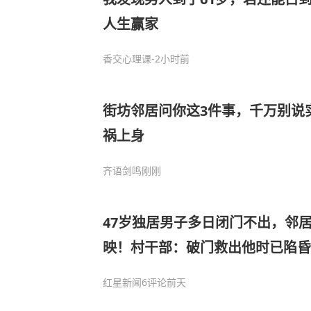
人生赢家
香交心理课
-2小时前
街坊邻居问你这3件事，千万别说
祸上身
齐语剑鸣
刚刚
47岁独居男子多日闭门不出，邻
映！村干部：破门救出他时已陷昏
红星新闻
6评论
前天