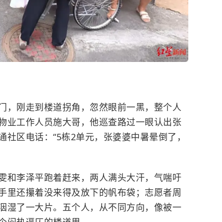
门，刚走到楼道拐角，忽然眼前一黑，整个人
物业工作人员施大哥，他巡查路过一眼认出张
社区电话：“5栋2单元，张婆婆
中暑
晕倒了，
雯和李泽平跑着赶来，两人满头大汗，气喘吁
手里还攥着没来得及放下的帆布袋；志愿者周
洇湿了一大片。五个人，从不同方向，像被一