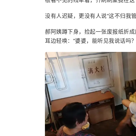
根看不见的线牵着，齐刷刷聚拢在这
没有人迟疑，更没有人说“这不归我
郝阿姨蹲下身，捡起一张废报纸折成
耳边轻唤：“婆婆，能听见我说话吗