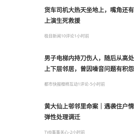
货车司机大热天坐地上，嘴角还有
上演生死救援
极目新闻
10评论
1小时前
男子电梯内持刀伤人，随后从高处
上下层邻居，曾因噪音问题有积怨
都市快报橙柿互动
1评论
-5小时前
黄大仙上邨邻里命案｜遇袭住户情
弹性处理调迁
TVB事事关心
-2小时前