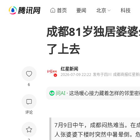
首页
要闻
北京
科技
成都81岁独居婆
了上去
红星新闻
2026-07-09 22:22
发布于
四川
成都商报红星新
6
问AI
·
这场暖心接力藏着怎样的邻里密
评论
7月9日中午，成都闷热难当。在
人张婆婆下楼时突然中暑晕倒。