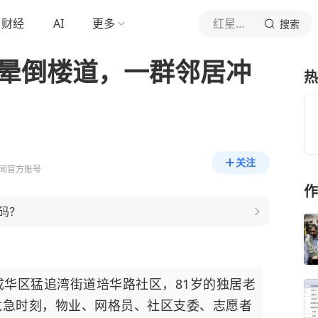
财经
AI
更多
红星新闻
搜索
婆晕倒楼道，一群邻居冲
热
关注
闻官方账号
作
码？
成华区猛追湾街道培华路社区，81岁的独居老
危急时刻，物业、网格员、社区支委、志愿者