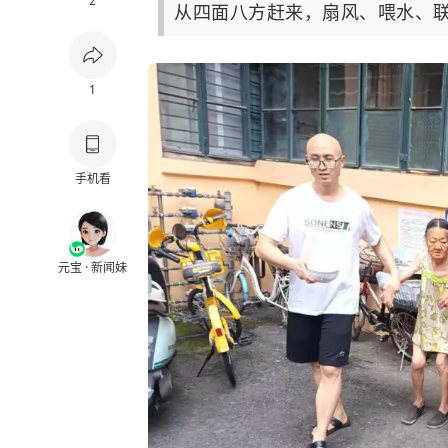
2
从四面八方赶来，扇风、喂水、联
1
手机看
元宝 · 新闻妹