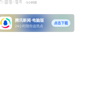
行业龙头股”
-5小时前
腾讯新闻·电脑版
点击下载
24小时陪你追热点