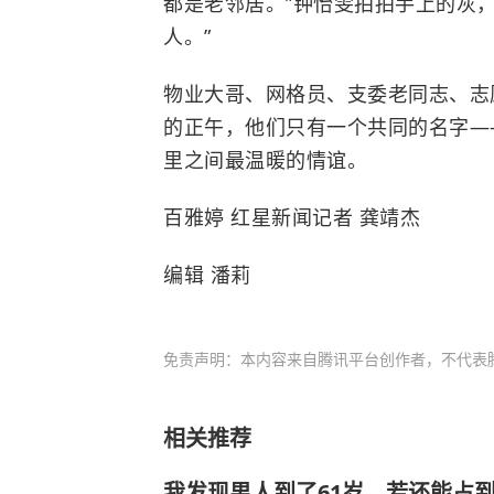
都是老邻居。”钟怡雯拍拍手上的灰
人。”
物业大哥、网格员、支委老同志、志
的正午，他们只有一个共同的名字—
里之间最温暖的情谊。
百雅婷 红星新闻记者 龚靖杰
编辑 潘莉
免责声明：本内容来自腾讯平台创作者，不代表
相关推荐
我发现男人到了61岁，若还能占