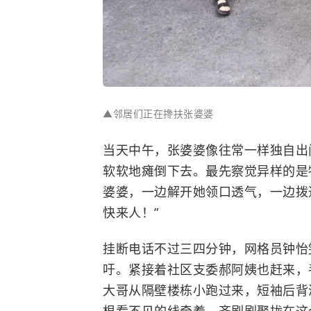
▲邻居们正在搀扶张婆婆
当天中午，张婆婆像往常一样独自出
软软地瘫倒下去。最先察觉异样的是
婆婆，一边解开她领口透气，一边拨通
快来人！”
挂断电话不过三四分钟，网格员钟怡
吁。紧接着社区支委郝阿姨也赶来，
大哥从隔壁楼栋小跑过来，短袖后背