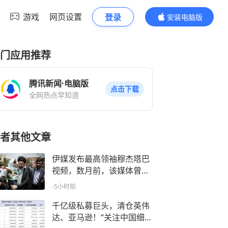
游戏
网页设置
登录
安装电脑版
内容更精彩
门应用推荐
腾讯新闻·电脑版
点击下载
全网热点早知道
者其他文章
伊媒发布最高领袖穆杰塔巴
视频，数月前，该媒体曾发
布包含相似片段的视频
-5小时前
千亿级私募巨头，清仓英伟
达、亚马逊！“关注中国细分