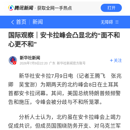
· 获取全网一手热点
打开
首页
新闻
无障碍
国际观察｜安卡拉峰会凸显北约“面不和
心更不和”
新华社新闻
关注
2026年7月9日22:20
广东
新华社新闻官方账号
新华社安卡拉7月9日电（记者王腾飞 张兆
卿 吴宝澍）为期两天的北约峰会8日在土耳其
首都安卡拉闭幕。其间，美国总统特朗普频频警
告和施压，令峰会被分歧与不和所笼罩。
分析人士认为，北约虽在安卡拉峰会上竭力
促成共识，但成员国围绕防务开支、对乌克兰军