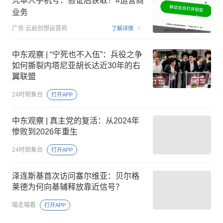
凭本人手机号：验证后获取！#运营商
业务
00:15
广告
云启创想运营商
了解详情
中东观察 | “宁死也不入伍”：兵役之争
如何撕裂内塔尼亚胡长达近30年的右
翼联盟
24时观象台
打开APP
中东观察 | 真主党的复活：从2024年
惨败到2026年重生
24时观象台
打开APP
泽连斯基首次访问塞尔维亚：贝尔格
莱德为何向基辅释放靠近信号？
喵走喵看
打开APP