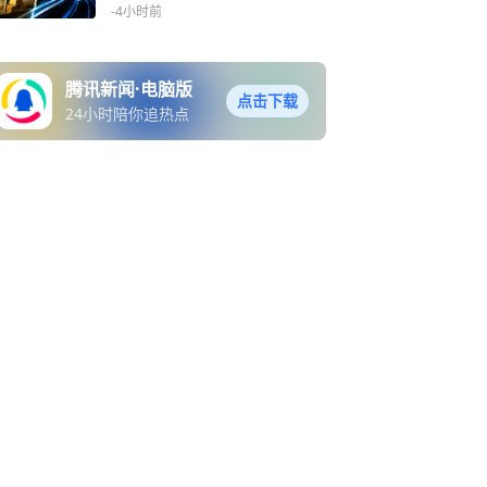
天？
-4小时前
腾讯新闻·电脑版
点击下载
24小时陪你追热点