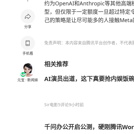
1
约为
OpenAI
和Anthropic等其他
型，但仅限于一定额度一旦超过特定
己的策略是让尽可能多的人接触Met
分享
免责声明：本内容来自腾讯平台创作者，不代表
手机看
相关推荐
AI演员出道，这下真要抢内娱饭
元宝 · 新闻妹
Sir电影
5评论
9小时前
千问办公开启公测，硬刚腾讯Work