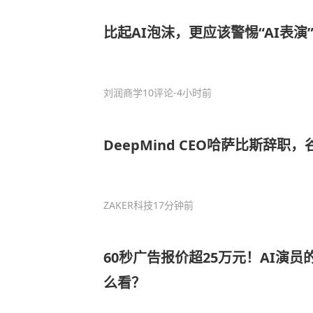
比起AI泡沫，更应该警惕“AI表演
刘润商学
10评论
-4小时前
DeepMind CEO哈萨比斯辞职
ZAKER科技
17分钟前
60秒广告报价超25万元！AI演
么看？