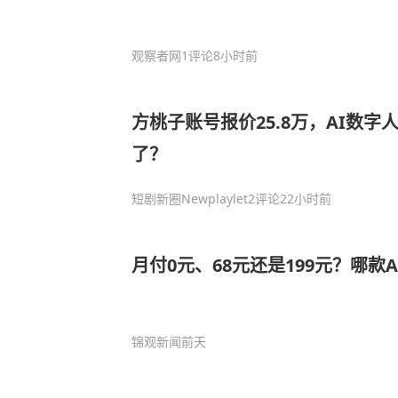
观察者网
1评论
8小时前
方桃子账号报价25.8万，AI数字
了？
短剧新圈Newplaylet
2评论
22小时前
月付0元、68元还是199元？哪款
锦观新闻
前天