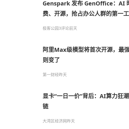
Genspark 发布 GenOffice：AI
费、开源，抢占办公人群的第一工
极客公园
3评论
前天
阿里Max级模型将首次开源，最
则变了
第一财经
昨天
显卡“一日一价”背后：AI算力狂
链
大湾区经济网
昨天