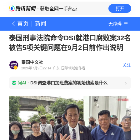
· 获取全网一手热点
打开
首页
新闻
无障碍
泰国刑事法院命令DSI就港口腐败案32名
被告5项关键问题在9月2日前作出说明
泰国中文社
关注
2026年7月9日22:14
广东
国际领域创作者
问AI
·
DSI调查港口加班费案的初始线索是什么