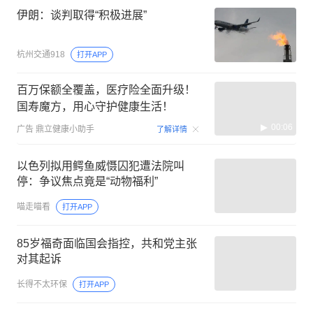
伊朗：谈判取得“积极进展”
杭州交通918
打开APP
百万保额全覆盖，医疗险全面升级！
国寿魔方，用心守护健康生活！
00:06
广告
鼎立健康小助手
了解详情
以色列拟用鳄鱼威慑囚犯遭法院叫
停：争议焦点竟是“动物福利”
喵走喵看
打开APP
85岁福奇面临国会指控，共和党主张
对其起诉
长得不太环保
打开APP