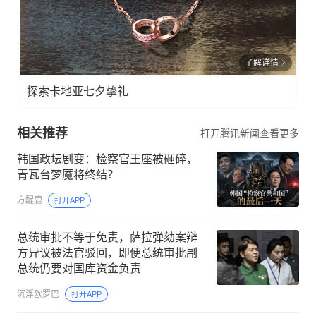
了解详情
探索卡地亚七夕挚礼
相关推荐
打开腾讯新闻查看更多
韩国政坛剧变：检察官王座被砸碎，
青瓦台梦魇将终结？
方醒鹿
打开APP
总统审批不等于免责，萨拉弹劾案辩
方异议被法官驳回，即便总统审批副
总统仍要对国库资金负责
沉浮欧罗巴
打开APP