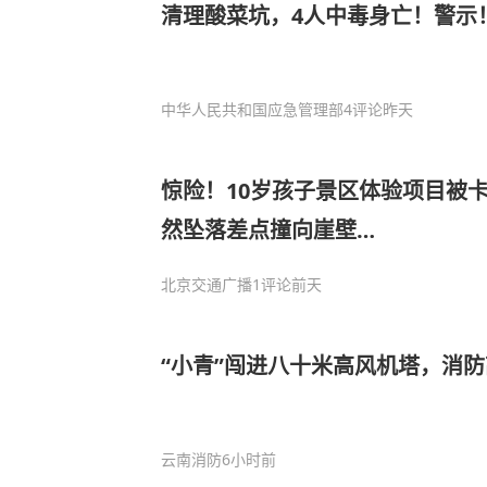
清理酸菜坑，4人中毒身亡！警示
中华人民共和国应急管理部
4评论
昨天
惊险！10岁孩子景区体验项目被
然坠落差点撞向崖壁…
北京交通广播
1评论
前天
“小青”闯进八十米高风机塔，消
云南消防
6小时前