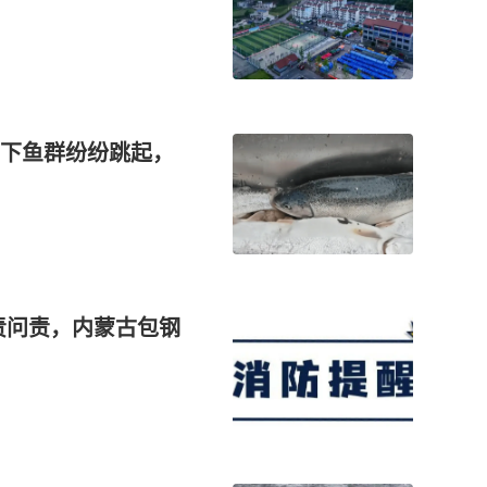
下鱼群纷纷跳起，
追责问责，内蒙古包钢