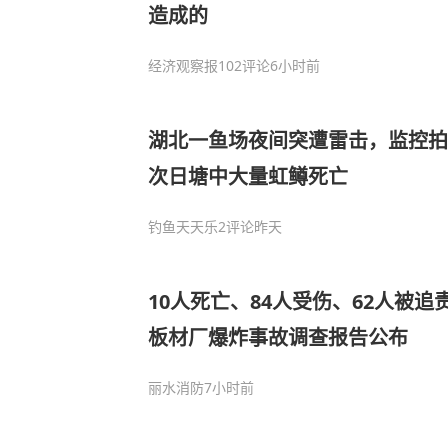
造成的
经济观察报
102评论
6小时前
湖北一鱼场夜间突遭雷击，监控拍
次日塘中大量虹鳟死亡
钓鱼天天乐
2评论
昨天
10人死亡、84人受伤、62人被
板材厂爆炸事故调查报告公布
丽水消防
7小时前