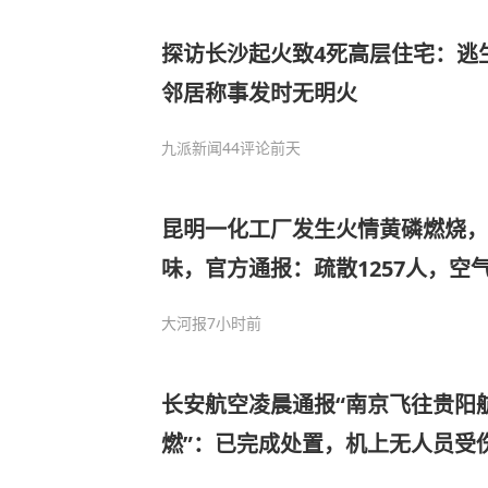
探访长沙起火致4死高层住宅：逃
邻居称事发时无明火
九派新闻
44评论
前天
昆明一化工厂发生火情黄磷燃烧
味，官方通报：疏散1257人，空
有升高，截至5日08时呈下降趋势
大河报
7小时前
长安航空凌晨通报“南京飞往贵阳
燃”：已完成处置，机上无人员受
策，航班备降武汉机场