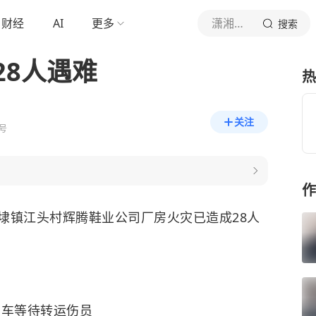
财经
AI
更多
潇湘晨报
搜索
28人遇难
热
关注
号
作
埭镇江头村辉腾鞋业公司厂房火灾已造成28人
护车等待转运伤员