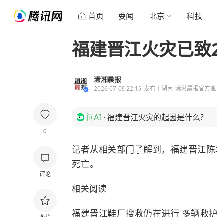
首页
要闻
北京
科技
福建晋江火灾已致
潇湘晨报
2026-07-09 22:15
发布于
湖南
潇湘晨报官方账
问AI
·
福建晋江火灾的起因是什么？
0
记者从相关部门了解到，福建晋江陈
死亡。
评论
相关阅读
福建晋江鞋厂搜救仍在进行 多辆救