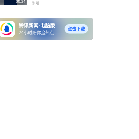
名，终于感觉这个人越来越
00:34
刚刚
清楚
腾讯新闻·电脑版
点击下载
24小时陪你追热点