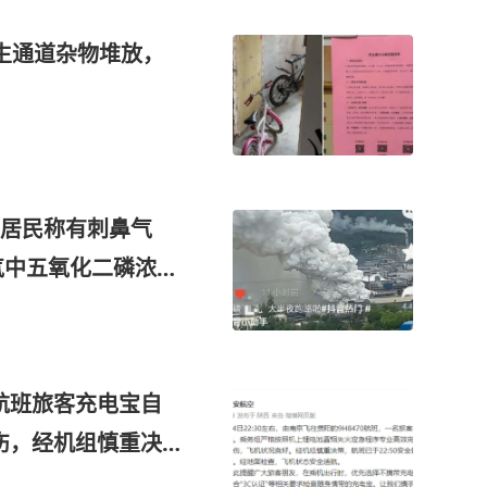
生通道杂物堆放，
，居民称有刺鼻气
气中五氧化二磷浓度
航班旅客充电宝自
伤，经机组慎重决