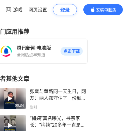
游戏
网页设置
登录
安装电脑版
内容更精彩
门应用推荐
腾讯新闻·电脑版
点击下载
全网热点早知道
者其他文章
张雪与董路同一天生日，网
友：两人都守住了一份韧劲
与格局
00:34
刚刚
“梅姨”真名曝光，寻亲家
长：“梅姨”20多年一直是虚