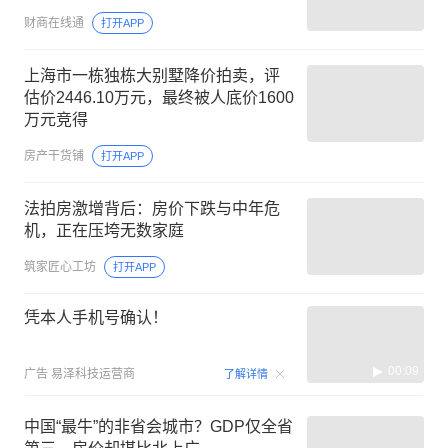
财商在线通
打开APP
上海市一栋独栋大别墅降价拍卖，评
估价2446.10万元，最终被人底价1600
万元竞得
房产干货铺
打开APP
法拍房激增背后：房价下跌与中年危
机，正在压垮无数家庭
筑家匠心工坊
打开APP
凭本人手机号确认！
00:09
广告
易泽科技运营商
了解详情
中国“最牛”的非省会城市？GDP仅全省