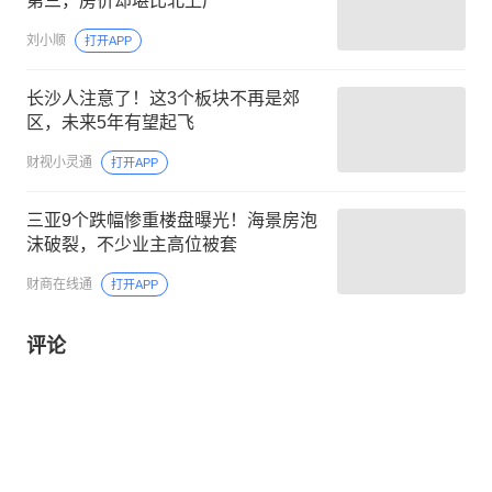
第三，房价却堪比北上广
刘小顺
打开APP
长沙人注意了！这3个板块不再是郊
区，未来5年有望起飞
财视小灵通
打开APP
三亚9个跌幅惨重楼盘曝光！海景房泡
沫破裂，不少业主高位被套
财商在线通
打开APP
评论