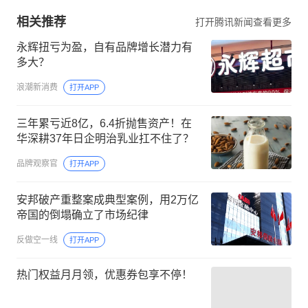
相关推荐
打开腾讯新闻查看更多
永辉扭亏为盈，自有品牌增长潜力有
多大？
浪潮新消费
打开APP
三年累亏近8亿，6.4折抛售资产！在
华深耕37年日企明治乳业扛不住了？
品牌观察官
打开APP
安邦破产重整案成典型案例，用2万亿
帝国的倒塌确立了市场纪律
反做空一线
打开APP
热门权益月月领，优惠券包享不停！