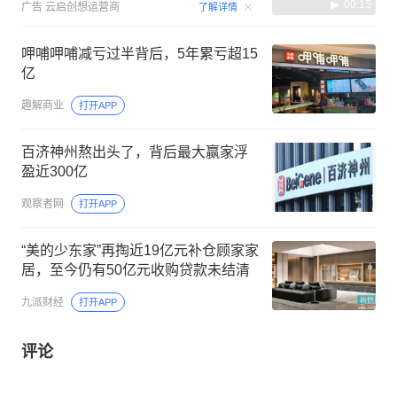
00:15
广告
云启创想运营商
了解详情
呷哺呷哺减亏过半背后，5年累亏超15
亿
趣解商业
打开APP
百济神州熬出头了，背后最大赢家浮
盈近300亿
观察者网
打开APP
“美的少东家”再掏近19亿元补仓顾家家
居，至今仍有50亿元收购贷款未结清
九派财经
打开APP
评论