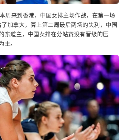
。本周来到香港，中国女排主场作战，在第一场
败给了加拿大，算上第二周最后两场的失利，中国
的东道主，中国女排在分站赛没有晋级的压
为主。