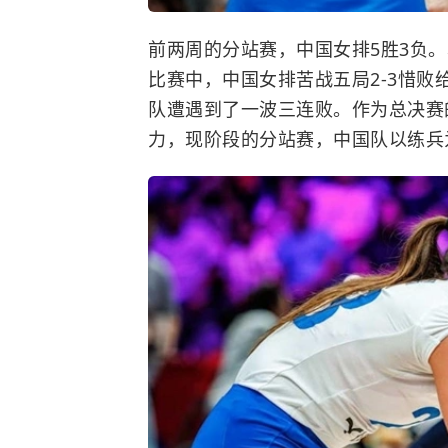
前两周的分站赛，中国女排5胜3负
比赛中，中国女排苦战五局2-3惜
队遭遇到了一波三连败。作为总决赛
力，现阶段的分站赛，中国队以练兵