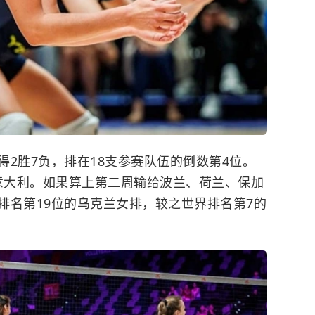
2胜7负，排在18支参赛队伍的倒数第4位。
了意大利。如果算上第二周输给波兰、荷兰、保加
排名第19位的乌克兰女排，较之世界排名第7的