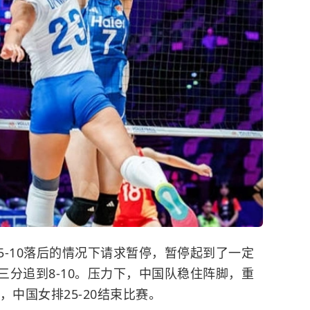
-10落后的情况下请求暂停，暂停起到了一定
分追到8-10。压力下，中国队稳住阵脚，重
，中国女排25-20结束比赛。