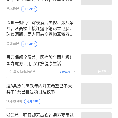
构回应
羊城晚报
打开APP
深圳一对情侣深夜酒后失控、激烈争
吵，从高楼上接连抛下笔记本电脑、
玻璃酒瓶，两人因高空抛物罪双双获
刑
潇湘晨报
打开APP
百万保额全覆盖，医疗险全面升级！
国寿魔方，用心守护健康生活！
00:06
广告
鼎立健康小助手
了解详情
这3条热门高铁年内开工希望已不大，
其中1条已批复项目建议书
铁路叨叨嘴
打开APP
浙江第一强县却无高铁？通苏嘉甬过