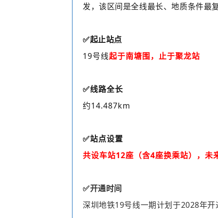
发，该区间是全线最长、地质条件最
✅起止站点
19号线
起于南塘围，止于聚龙站
✅
线路全长
约14.487km
✅站点设置
共设车站12座
（含4座换乘站），未
✅开通时间
深圳地铁19号线一期计划于2028年开