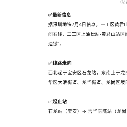
（站
✅
最新信息
据深圳地铁7月4日信息，
一工区黄君
间右线，二工区上油松站-黄君山站区
速键”。
✅
线路走向
西北起于宝安区石龙站，东南止于龙
华区大浪街道、龙华街道、龙岗区坂
✅
起止站
石龙站（宝安）→ 吉华医院站（龙