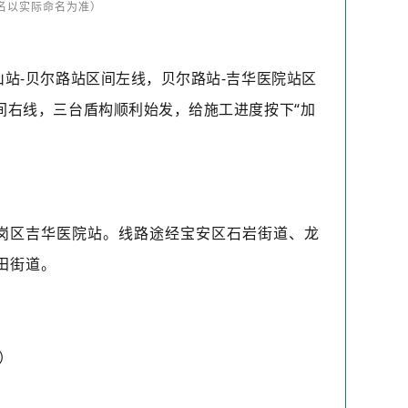
名以实际命名为准）
山站-贝尔路站区间左线，贝尔路站-吉华医院站区
间右线，三台盾构顺利始发，给施工进度按下“加
岗区吉华医院站。线路途经宝安区石岩街道、龙
田街道。
岗）