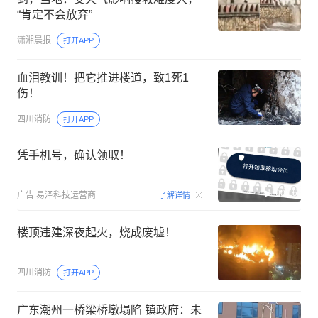
“肯定不会放弃”
潇湘晨报
打开APP
血泪教训！把它推进楼道，致1死1
伤！
四川消防
打开APP
凭手机号，确认领取！
00:15
广告
易泽科技运营商
了解详情
楼顶违建深夜起火，烧成废墟！
四川消防
打开APP
广东潮州一桥梁桥墩塌陷 镇政府：未