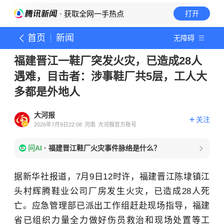
· 获取全网一手热点
打开
首页
新闻
无障碍
福建晋江一鞋厂突发火灾，已造成28人
遇难，目击者：涉事鞋厂共5层，工人大
多都是外地人
大河报
关注
2026年7月9日22:08
河南
大河报官方账号
问AI
·
福建晋江鞋厂火灾事件脉络是什么？
据新华社报道，7月9日12时许，福建晋江陈埭镇江
头村辉腾鞋业公司厂房发生火灾，已造成28人死
亡。应急管理部已派出工作组赶赴现场指导，福建
省已组织力量全力做好伤员救治和现场处置等工