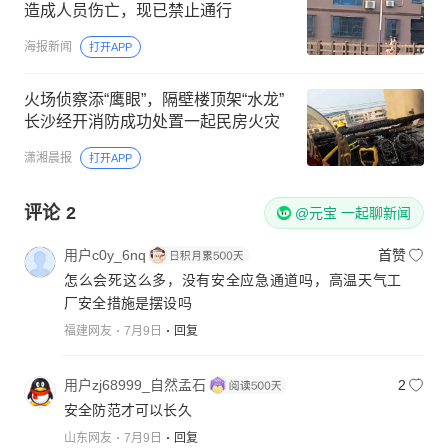
造成人员伤亡，现已禁止通行
海报新闻
打开APP
火场侦察添“鹰眼”，隔壁楼顶架“水龙”
长沙经开消防成功处置一起民房火灾
潇湘晨报
打开APP
评论
2
@元宝 一起聊新闻
用户c0y_6nq
首赞
怎么会死这么多，没有安全应急通道吗，高温天气工
厂安全措施是摆设吗
福建网友
7月9日
回复
用户zj68999_自然孟石
2
安全防范才可以长久
山东网友
7月9日
回复