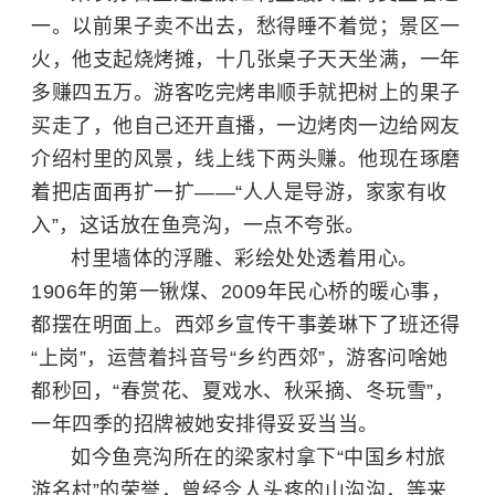
一。以前果子卖不出去，愁得睡不着觉；景区一
火，他支起烧烤摊，十几张桌子天天坐满，一年
多赚四五万。游客吃完烤串顺手就把树上的果子
买走了，他自己还开直播，一边烤肉一边给网友
介绍村里的风景，线上线下两头赚。他现在琢磨
着把店面再扩一扩——“人人是导游，家家有收
入”，这话放在鱼亮沟，一点不夸张。
村里墙体的浮雕、彩绘处处透着用心。
1906年的第一锹煤、2009年民心桥的暖心事，
都摆在明面上。西郊乡宣传干事姜琳下了班还得
“上岗”，运营着抖音号“乡约西郊”，游客问啥她
都秒回，“春赏花、夏戏水、秋采摘、冬玩雪”，
一年四季的招牌被她安排得妥妥当当。
如今鱼亮沟所在的梁家村拿下“中国乡村旅
游名村”的荣誉，曾经令人头疼的山沟沟，等来