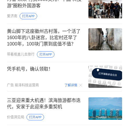
游”圈粉外国游客
爱济南
打开APP
黄山脚下这座徽州古村落，一个活了
1600年的八卦迷宫，比宏村还早了
1000年，100块门票到底值不值？
带着瓶盖儿去旅行
打开APP
凭手机号，确认领取！
00:15
广告
易泽科技运营商
了解详情
三亚迎来重大机遇！滨海旅游都市迭
代，安家于此迎来多重契机
价值洞见局
打开APP