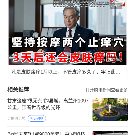
广告
了解详情
凡是皮肤瘙痒1月以上，不管皮痒多久了，牢记此法，快！准！狠！
相关推荐
打开腾讯新闻查看更多
甘肃这座“很无奈”的县城，离兰州1097
公里，顶着世界级的光环
价值洞见局
打开APP
为看“未来”付费9000美元！中国“科技