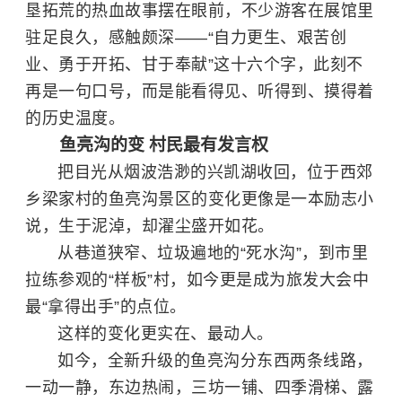
垦拓荒的热血故事摆在眼前，不少游客在展馆里
驻足良久，感触颇深——“自力更生、艰苦创
业、勇于开拓、甘于奉献”这十六个字，此刻不
再是一句口号，而是能看得见、听得到、摸得着
的历史温度。
鱼亮沟的变 村民最有发言权
把目光从烟波浩渺的兴凯湖收回，位于西郊
乡梁家村的鱼亮沟景区的变化更像是一本励志小
说，生于泥淖，却濯尘盛开如花。
从巷道狭窄、垃圾遍地的“死水沟”，到市里
拉练参观的“样板”村，如今更是成为旅发大会中
最“拿得出手”的点位。
这样的变化更实在、最动人。
如今，全新升级的鱼亮沟分东西两条线路，
一动一静，东边热闹，三坊一铺、四季滑梯、露