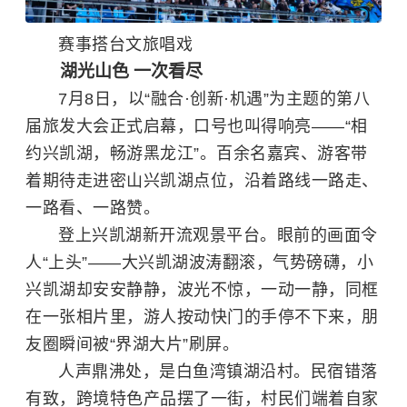
赛事搭台文旅唱戏
湖光山色 一次看尽
7月8日，以“融合·创新·机遇”为主题的第八
届旅发大会正式启幕，口号也叫得响亮——“相
约兴凯湖，畅游黑龙江”。百余名嘉宾、游客带
着期待走进密山
兴凯湖
点位，沿着路线一路走、
一路看、一路赞。
登上兴凯湖新开流观景平台。眼前的画面令
人“上头”——大兴凯湖波涛翻滚，气势磅礴，小
兴凯湖却安安静静，波光不惊，一动一静，同框
在一张相片里，游人按动快门的手停不下来，朋
友圈瞬间被“界湖大片”刷屏。
人声鼎沸处，是白鱼湾镇湖沿村。民宿错落
有致，跨境特色产品摆了一街，村民们端着自家