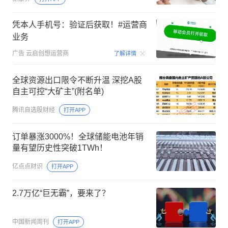
凭本人手机号：验证后获取！#运营商
业务
00:15
广告
云启创想运营商
了解详情
全球资源出口限令不断升温 深挖A股
自主可控“大矿主”(附名单)
腾讯自选股财经
打开APP
订单暴涨3000%！全球储能电池年销
量有望历史性突破1TWh！
亿点点财识
打开APP
2.7万亿“巨无霸”，要来了？
中国新闻周刊
打开APP