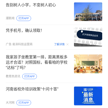
告别树人小学，不变树人初心
潮新闻
打开APP
凭手机号，确认领取！
00:15
广告
易泽科技运营商
了解详情
我家孩子坐教室第一排，距离黑板多
远才合适？对照国标，看看咱的学校
“达标”了吗？
教育热资讯
打开APP
河南省校外培训政策“十问十答”
大河网
打开APP