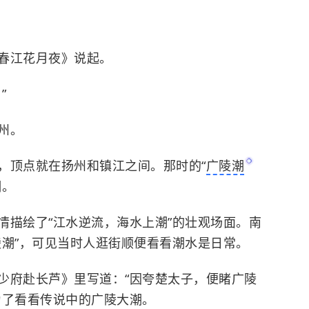
春江花月夜》说起。
”
州。
，顶点就在扬州和镇江之间。那时的“
广陵潮
潮。
情描绘了“江水逆流，海水上潮”的壮观场面。南
陵潮”，可见当时人逛街顺便看看潮水是日常。
少府赴长芦》里写道：“因夸楚太子，便睹广陵
为了看看传说中的广陵大潮。