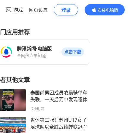
游戏
网页设置
登录
安装电脑版
内容更精彩
门应用推荐
腾讯新闻·电脑版
点击下载
全网热点早知道
者其他文章
泰国前男团成员凌晨骑单车
失联，一天后河中发现遗体
-7小时前
省运第三冠！苏州U17女子
足球队以全胜战绩蝉联冠军