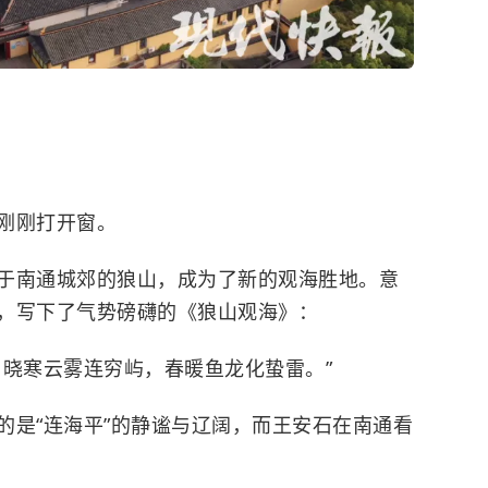
刚刚打开窗。
于南通城郊的狼山，成为了新的观海胜地。意
，写下了气势磅礴的《狼山观海》：
。晓寒云雾连穷屿，春暖鱼龙化蛰雷。”
的是“连海平”的静谧与辽阔，而王安石在南通看