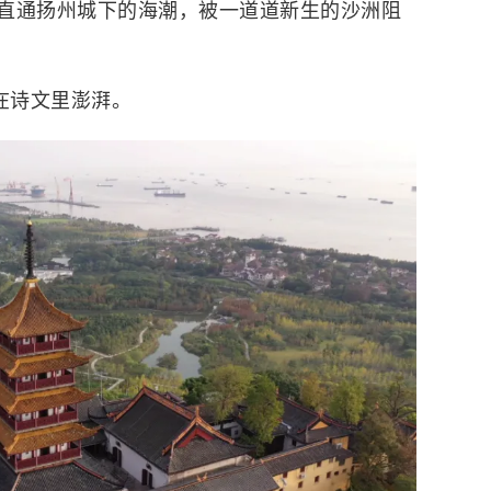
直通扬州城下的海潮，被一道道新生的沙洲阻
在诗文里澎湃。