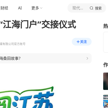
财经
AI
更多
现代快报
搜索
“江海门户”交接仪式
热
关注
媒有限公司官方账号
海桑田故事？
作