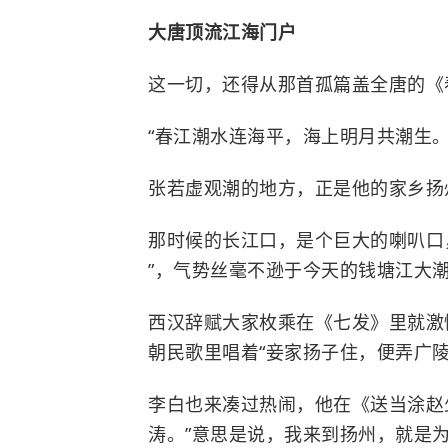
大唐顶流江海门户
这一切，还得从那首孤篇盖全唐的《
“春江潮水连海平，海上明月共潮生。
张若虚观潮的地方，正是他的家乡扬
那时候的
长江口
，是个巨大的喇叭口
”，气势丝毫不逊于今天的钱塘江大
西汉
辞赋大家枚乘在《七发》里就激
朝民歌里唱着“妾家扬子住，便弄广
李白也来凑过热闹，他在《送当涂赵
涛。”意思是说，我来到扬州，就是