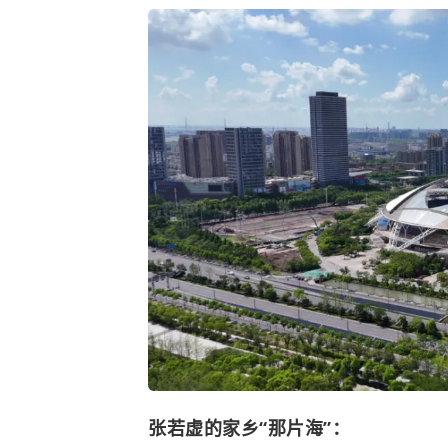
张若虚
的家乡“那片海”：