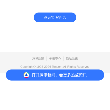
@元宝 写评论
意见反馈
举报中心
隐私政策
Copyright© 1998-
2026
Tencent.All Rights Reserved
打开
腾讯新闻，看更多热点资讯
打开
APP参与讨论
评论
1
1
1