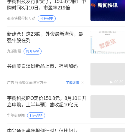
宇树科技发行价定了，150.8元/股！申
购时间8月10日，市盈率219倍
都市快报橙柿互动
打开APP
新建仓！这23股，外资最新潜伏，最
强牛股在列
九派财经
打开APP
谷雨美白淡斑新品上市，福利加码！
00:39
广告
谷雨鎏金面膜官方号
了解详情
宇树科技IPO定价150.8元，8月10日开
启申购，上半年预计营收超10亿元
华尔街见闻
打开APP
中兴通讯半年报倒计时！但比起业