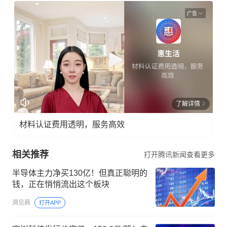
广告
了解详情
材料认证费用透明，服务高效
相关推荐
打开腾讯新闻查看更多
半导体主力净买130亿！但真正聪明的
钱，正在悄悄流出这个板块
洞见商
打开APP