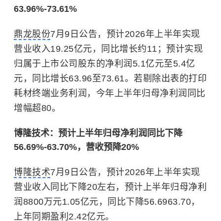
63.96%-73.61%
鼎龙股份
7月9日公告，预计2026年上半年实现
营业收入19.25亿元，同比增长约11；预计实现
归属于上市公司股东的净利润5.1亿元至5.4亿
元，同比增长63.96至73.61。若剔除出表的打印
耗材终端业务利润，今年上半年归母净利润同比
增幅超80。
博隆技术：预计上半年归母净利润同比下降
56.69%-63.70%，营收预降20%
博隆技术
7月9日公告，预计2026年上半年实现
营业收入同比下降20左右，预计上半年归母净利
润8800万元1.05亿元，同比下降56.6963.70，
上年同期盈利2.42亿元。