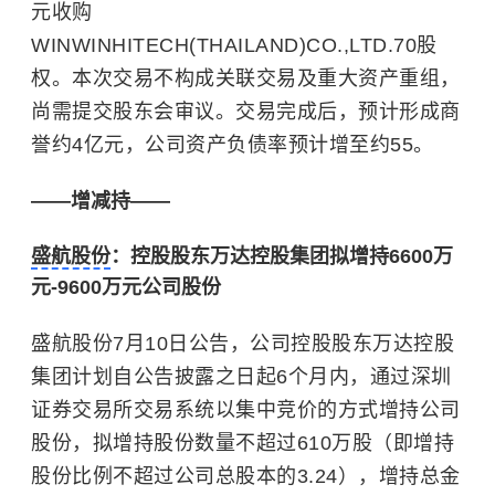
元收购
WINWINHITECH(THAILAND)CO.,LTD.70股
权。本次交易不构成关联交易及重大资产重组，
尚需提交股东会审议。交易完成后，预计形成商
誉约4亿元，公司资产负债率预计增至约55。
——增减持——
盛航股份
：控股股东万达控股集团拟增持6600万
元-9600万元公司股份
盛航股份7月10日公告，公司控股股东万达控股
集团计划自公告披露之日起6个月内，通过深圳
证券交易所交易系统以集中竞价的方式增持公司
股份，拟增持股份数量不超过610万股（即增持
股份比例不超过公司总股本的3.24），增持总金