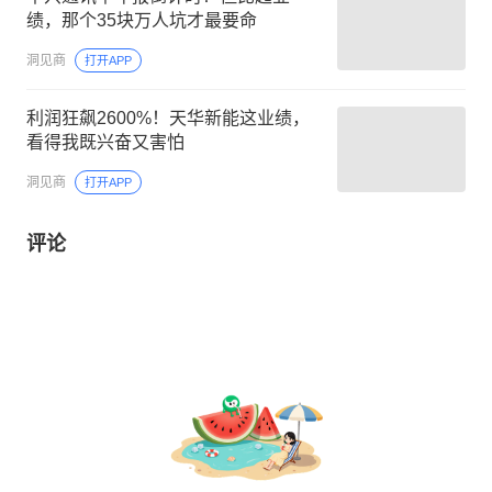
绩，那个35块万人坑才最要命
洞见商
打开APP
利润狂飙2600%！天华新能这业绩，
看得我既兴奋又害怕
洞见商
打开APP
评论