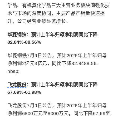
学品、有机氟化学品三大主营业务板块间强化技
术与市场的深度协同，主要产品产销量快速提
升，公司经营业绩显著增长。
华菱钢铁：预计上半年归母净利润同比下降
82.84%-88.56%
华菱钢铁7月9日公告，预计2026年上半年归母
净利润2亿元3亿元，同比下降82.8488.56。
nbsp;
飞龙股份
：预计上半年归母净利润同比下降
67.69%-61.98%
飞龙股份7月9日公告，预计2026年上半年归母
净利润6800万元至8000万元，同比下降67.69至