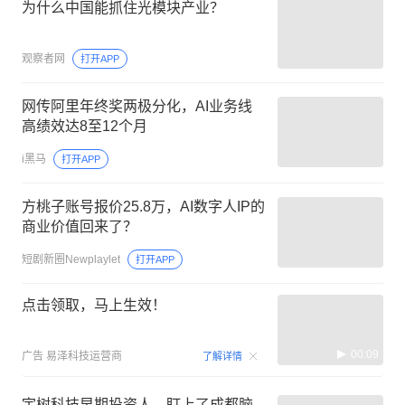
为什么中国能抓住光模块产业？
观察者网
打开APP
网传阿里年终奖两极分化，AI业务线
高绩效达8至12个月
i黑马
打开APP
方桃子账号报价25.8万，AI数字人IP的
商业价值回来了？
短剧新圈Newplaylet
打开APP
点击领取，马上生效！
00:09
广告
易泽科技运营商
了解详情
宇树科技早期投资人，盯上了成都脑