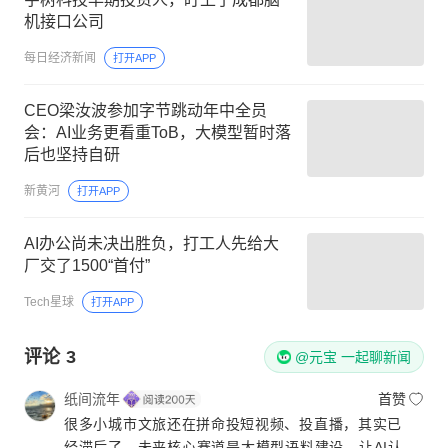
机接口公司
每日经济新闻
打开APP
CEO梁汝波参加字节跳动年中全员
会：AI业务更看重ToB，大模型暂时落
后也坚持自研
新黄河
打开APP
AI办公尚未决出胜负，打工人先给大
厂交了1500“首付”
Tech星球
打开APP
评论
3
@元宝 一起聊新闻
纸间流年
首赞
很多小城市文旅还在拼命投短视频、投直播，其实已
经滞后了。未来核心赛道是大模型语料建设，让AI认