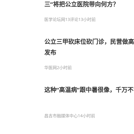
三”将把公立医院带向何方？
医学论坛网
13评论
13小时前
公立三甲砍床位砍门诊，民营做高
发布
华医网
2小时前
这种“高温病”跟中暑很像，千万
昌吉市融媒体中心
14小时前