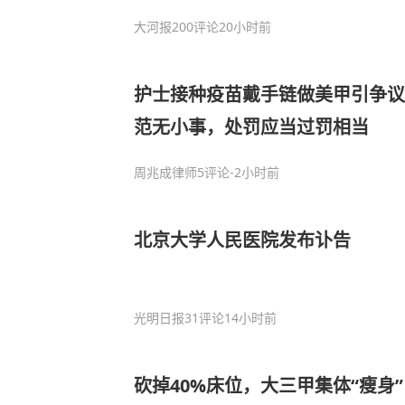
大河报
200评论
20小时前
护士接种疫苗戴手链做美甲引争议
范无小事，处罚应当过罚相当
周兆成律师
5评论
-2小时前
北京大学人民医院发布讣告
光明日报
31评论
14小时前
砍掉40%床位，大三甲集体“瘦身