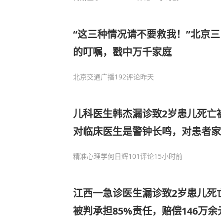
“这三种情况请不要救我！”北京
的叮嘱，戳中万千家庭
北京交通广播
192评论
昨天
儿科医生韩杰漏诊致2岁患儿死亡
对临床医生是警钟长鸣，对患者
精准心理学何日辉
101评论
15小时前
江西一急诊医生漏诊致2岁患儿死
被判承担85%责任，赔偿146万余