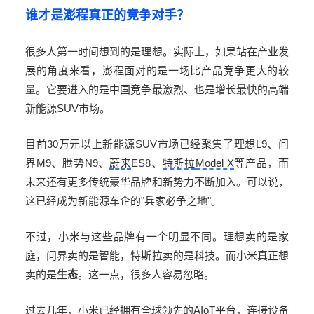
谁才是澎程真正的竞争对手？
很多人第一时间想到的是理想。实际上，如果站在产业发
展的角度来看，澎程面对的是一场比产品竞争更大的较
量。它要进入的是中国竞争最激烈、也是增长最快的高端
新能源
SUV
市场。
目前
30
万元以上新能源
SUV
市场已经聚集了理想
L9
、问
界
M9
、腾势
N9
、
蔚来
ES8
、
特斯拉
Model X
等产品，而
未来还有更多传统豪华品牌和新势力不断加入。可以说，
这已经成为新能源车企的
"
兵家必争之地
"
。
不过，小米与这些品牌有一个明显不同。理想卖的是家
庭，问界卖的是智能，特斯拉卖的是科技。而小米真正想
卖的是
生态
。这一点，很多人容易忽略。
过去几年，小米已经拥有全球领先的
AIoT
平台，连接设备