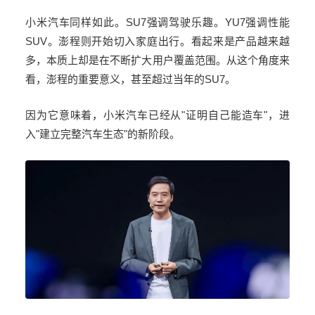
小米汽车同样如此。
SU7
强调驾驶乐趣。
YU7
强调性能
SUV
。澎程则开始切入家庭出行。看起来是产品越来越
多，本质上却是在不断扩大用户覆盖范围。从这个角度来
看，澎程的重要意义，甚至超过当年的
SU7
。
因为它意味着，小米汽车已经从
"
证明自己能造车
"
，进
入
"
建立完整汽车生态
"
的新阶段。