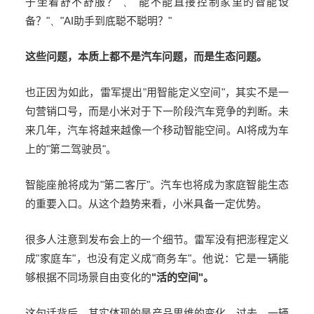
子坐着舒不舒服？
"、"
能不能直接控制家里的智能设
备？
"、"AI
助手到底聪不聪明？
"
这些问题，本质上都不是汽车问题，而是生态问题。
也正因为如此，
雷军
提出
"
用智能定义空间
"
，其实不是一
句营销口号，而是小米对于下一阶段汽车竞争的判断。未
来几年，汽车将越来越像一个移动智能空间。AI
将成为车
上的
"
第二驾驶员
"
。
智能座舱将成为
"
第二客厅
"
。汽车也将成为家庭智能生态
的重要入口。从这个趋势来看，小米具备一定优势。
很多人注意到发布会上的一个细节。雷军没有把澎程定义
成
"
家庭车
"
，也没有定义成
"
商务车
"
。他说：它是一辆能
够根据不同场景自由变化的
"
活的空间
"
。
这句话背后，其实体现的是产品思维的变化。过去，一辆