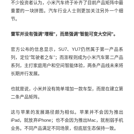
不少投资者认为，小米汽车终于补齐了目前产品矩阵中最
重要的一块拼图。汽车行业人士则更加关注另外一个细
节。
雷军并没有强调
"
增程
"
，而是强调
"
智能可变大空间
"
。
官方公布的信息显示，
SU7
、
YU7
仍然属于第一产品系
列，定位
"
驾驶者之车
"
；而澎程则成为小米汽车第二产品
系列，主打家庭用户和空间智能体验，两条产品线未来将
长期并行发展。
也就是说，
小米
并没有简单增加一款车型，而是在建立第
二条产品矩阵。
这与苹果的发展路径颇为相似。苹果并不会因为推出
iPad
，就放弃
iPhone
；也不会因为推出
Mac
，就削弱手机
业务。不同产品满足不同场景，但底层生态保持一致。