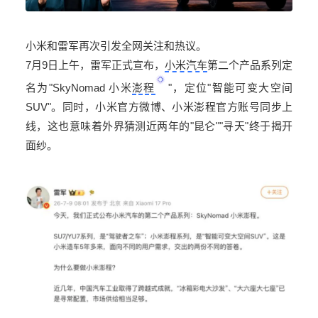
小米和雷军再次引发全网关注和热议。
7
月
9
日上午，雷军正式宣布，
小米汽车
第二个产品系列定
名为
"SkyNomad
小米
澎程
"
，定位
"
智能可变大空间
SUV"
。同时，小米官方微博、小米澎程官方账号同步上
线，这也意味着外界猜测近两年的
"
昆仑
""
寻天
"
终于揭开
面纱。