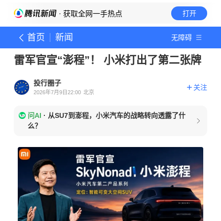
· 获取全网一手热点
打开
首页
新闻
无障碍
雷军官宣“澎程”！ 小米打出了第二张牌
投行圈子
关注
2026年7月9日22:00
北京
问AI
·
从SU7到澎程，小米汽车的战略转向透露了什
么？