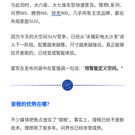
与此同时，大六座、大七座车型快速普及。理想
L
系列、
问界
M9
、腾势
N9
、
领克
900
。几乎所有主流品牌，都在
布局家庭
SUV
。
因为今天的大空间
SUV
竞争，已经从
"
冰箱彩电大沙发
"
进
入下一阶段。配置越来越像。尺寸越来越接近。真正能够
拉开差距的，已经变成智能体验。
雷军在发布内容中反复强调一句话："
用智能定义空间。
"
澎程的优势在哪？
不少媒体把焦点放在了
"
增程
"
。事实上，增程已经不是新
技术。理想用了很多年。问界也已经非常成熟。