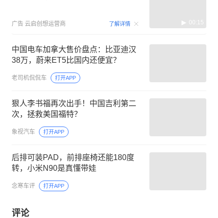
00:15
广告
云启创想运营商
了解详情
中国电车加拿大售价盘点：比亚迪汉
38万，蔚来ET5比国内还便宜？
老司机侃侃车
打开APP
狠人李书福再次出手！中国吉利第二
次，拯救美国福特？
象视汽车
打开APP
后排可装PAD，前排座椅还能180度
转，小米N90是真懂带娃
念寒车评
打开APP
评论