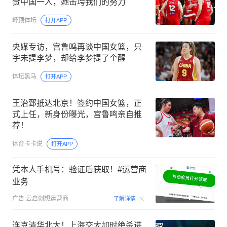
赞中国一人，她击垮我们的努力
峰顶体坛
打开APP
央媒专访，宫鲁鸣再谈中国女篮，只
字未提李梦，却给李梦提了个醒
体坛黑马
打开APP
王治郅抵达北京！签约中国女篮，正
式上任，新身份曝光，宫鲁鸣亲自推
荐！
体育卡卡说
打开APP
凭本人手机号：验证后获取！#运营商
业务
00:15
广告
云启创想运营商
了解详情
连克清华北大！上海交大加时绝杀进