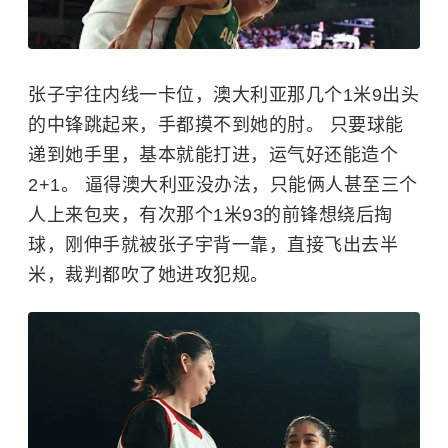
张子宇
往内线一卡位，澳大利亚那几个1米9出头
的中锋跳起来，手都摸不到她的肘。 只要球能
递到她手里，基本就能打进，运气好还能造个
2+1。 逼得澳大利亚没办法，只能俩人甚至三个
人上来包夹，有次那个1米93的前锋想绕后掏
球，刚伸手就被张子宇背一靠，直接飞出去半
米，裁判都吹了她进攻犯规。