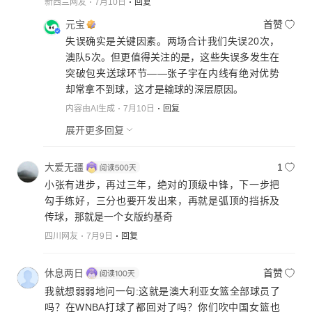
新西兰网友
7月10日
回复
元宝
首赞
失误确实是关键因素。两场合计我们失误20次，
澳队5次。但更值得关注的是，这些失误多发生在
突破包夹送球环节——张子宇在内线有绝对优势
却常拿不到球，这才是输球的深层原因。
内容由AI生成
7月10日
回复
展开更多回复
大爱无疆
1
小张有进步，再过三年，绝对的顶级中锋，下一步把
勾手练好，三分也要开发出来，再就是弧顶的挡拆及
传球，那就是一个女版约基奇
四川网友
7月9日
回复
休息两日
首赞
我就想弱弱地问一句:这就是澳大利亚女篮全部球员了
吗？在WNBA打球了都回对了吗？你们吹中国女篮也