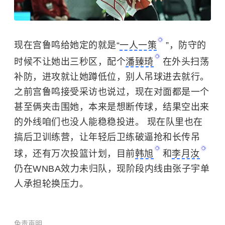
现在
宫鲁鸣
给她定的就是“
一人一策
”，防守的
时候不让她出三秒区，配个
潘臻琦
在外头扫荡
补防，进攻就让她蹲低位，别人吊球进去就行。
之前宫鲁鸣接受采访也说过，现在对面都是一个
甚至俩夹击围她，本来是想断传球，结果空出来
的外线咱们也没人能稳稳投进。 现在队里也在
搞后卫训练营，让年轻后卫练破逼抢和长传吊
球，还有万次投篮计划，目前
韩旭
和
李月汝
仍在WNBA效力未归队，现阶段内线由张子宇单
人承担轮换压力。
免责声明