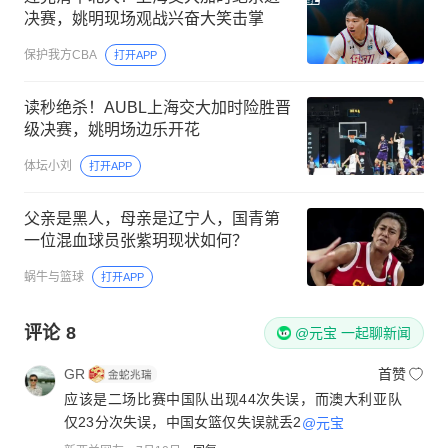
决赛，姚明现场观战兴奋大笑击掌
保护我方CBA
打开APP
读秒绝杀！AUBL上海交大加时险胜晋
级决赛，姚明场边乐开花
体坛小刘
打开APP
父亲是黑人，母亲是辽宁人，国青第
一位混血球员张紫玥现状如何？
蜗牛与篮球
打开APP
评论
8
@元宝 一起聊新闻
GR
首赞
应该是二场比赛中国队出现44次失误，而澳大利亚队
仅23分次失误，中国女篮仅失误就丢2
@元宝