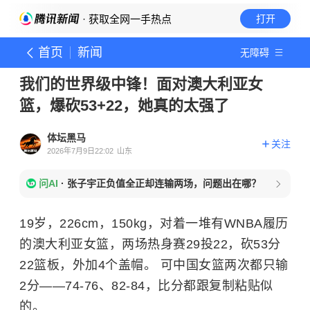
· 获取全网一手热点
打开
首页
新闻
无障碍
我们的世界级中锋！面对澳大利亚女
篮，爆砍53+22，她真的太强了
体坛黑马
关注
2026年7月9日22:02
山东
问AI
·
张子宇正负值全正却连输两场，问题出在哪？
19岁，226cm，150kg，对着一堆有WNBA履历
的澳大利亚女篮，两场热身赛29投22，砍53分
22篮板，外加4个盖帽。 可中国女篮两次都只输
2分——74-76、82-84，比分都跟复制粘贴似
的。