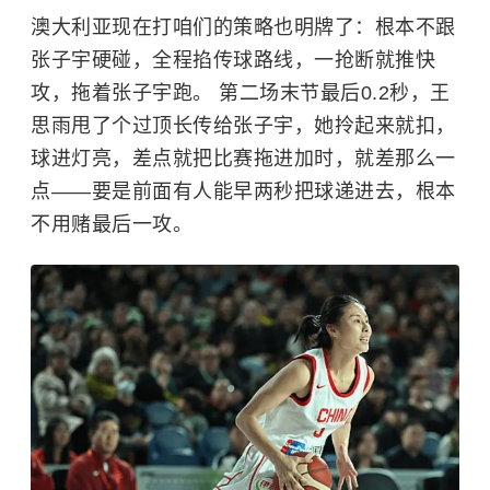
澳大利亚现在打咱们的策略也明牌了：根本不跟
张子宇硬碰，全程掐传球路线，一抢断就推快
攻，拖着张子宇跑。 第二场末节最后0.2秒，王
思雨甩了个过顶长传给张子宇，她拎起来就扣，
球进灯亮，差点就把比赛拖进加时，就差那么一
点——要是前面有人能早两秒把球递进去，根本
不用赌最后一攻。