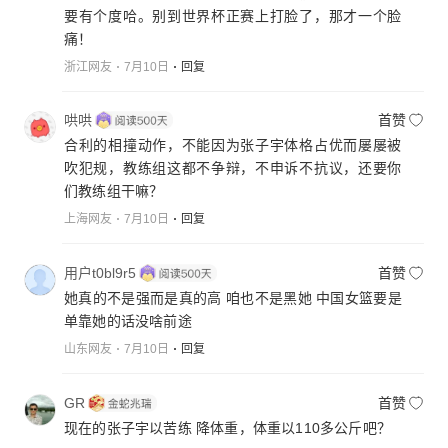
要有个度哈。别到世界杯正赛上打脸了，那才一个脸
痛！
浙江网友
7月10日
回复
哄哄
首赞
合利的相撞动作，不能因为张子宇体格占优而屡屡被
吹犯规，教练组这都不争辩，不申诉不抗议，还要你
们教练组干嘛？
上海网友
7月10日
回复
用户t0bl9r5
首赞
她真的不是强而是真的高 咱也不是黑她 中国女篮要是
单靠她的话没啥前途
山东网友
7月10日
回复
GR
首赞
现在的张子宇以苦练 降体重，体重以110多公斤吧？