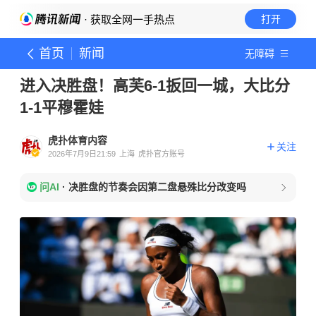
· 获取全网一手热点
打开
首页
新闻
无障碍
进入决胜盘！高芙6-1扳回一城，大比分
1-1平穆霍娃
虎扑体育内容
关注
2026年7月9日21:59
上海
虎扑官方账号
问AI
·
决胜盘的节奏会因第二盘悬殊比分改变吗