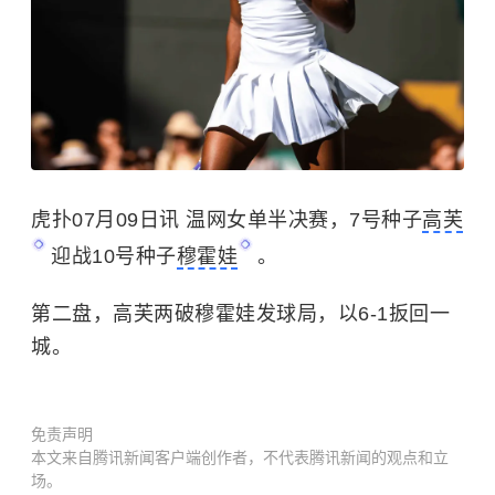
虎扑07月09日讯 温网女单半决赛，7号种子
高芙
迎战10号种子
穆霍娃
。
第二盘，高芙两破穆霍娃发球局，以6-1扳回一
城。
免责声明
本文来自腾讯新闻客户端创作者，不代表腾讯新闻的观点和立
场。