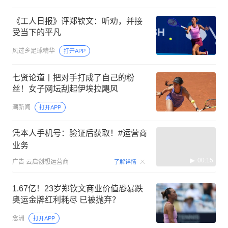
《工人日报》评郑钦文：听劝，并接
受当下的平凡
风过乡足球精华
打开APP
七贤论道丨把对手打成了自己的粉
丝！女子网坛刮起伊埃拉飓风
潮新闻
打开APP
凭本人手机号：验证后获取！#运营商
业务
00:15
广告
云启创想运营商
了解详情
1.67亿！23岁郑钦文商业价值恐暴跌
奥运金牌红利耗尽 已被抛弃？
念洲
打开APP