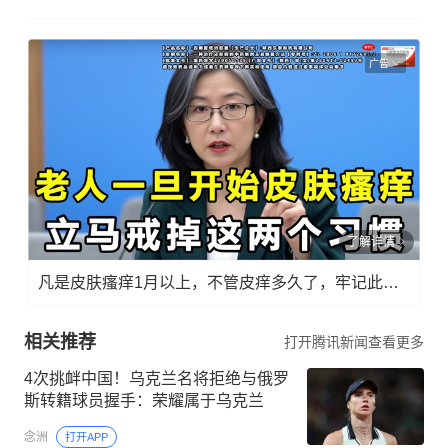
广告
了解详情
凡是皮肤瘙痒1月以上，不管皮痒多久了，牢记此法，快！准！狠！
相关推荐
打开腾讯新闻查看更多
4次挑衅中国！乌克兰名将拒绝与俄罗
斯转籍球员握手：荣耀属于乌克兰
念洲
打开APP