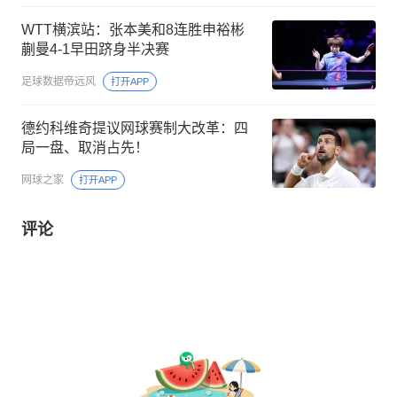
WTT横滨站：张本美和8连胜申裕彬
蒯曼4-1早田跻身半决赛
足球数据帝远风
打开APP
德约科维奇提议网球赛制大改革：四
局一盘、取消占先！
网球之家
打开APP
评论