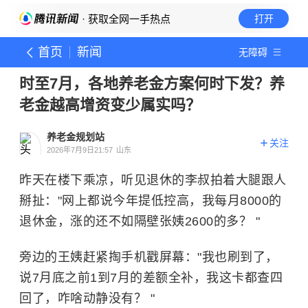
· 获取全网一手热点
打开
首页
新闻
无障碍
时至7月，各地养老金方案何时下发？养
老金越高增资变少属实吗？
养老金规划站
关注
2026年7月9日21:57
山东
昨天在楼下乘凉，听见退休的李叔拍着大腿跟人
掰扯："网上都说今年提低控高，我每月8000的
退休金，涨的还不如隔壁张姨2600的多？ "
旁边的王姨赶紧掏手机戳屏幕："我也刷到了，
说7月底之前1到7月的差额全补，我这卡都查四
回了，咋啥动静没有？ "