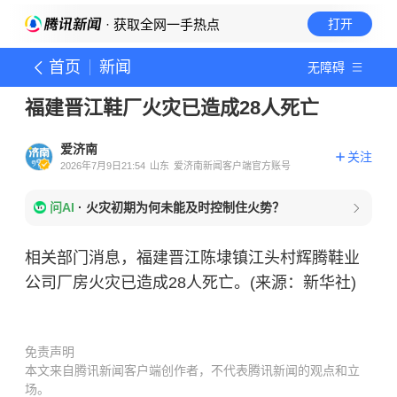
· 获取全网一手热点
打开
首页
新闻
无障碍
福建晋江鞋厂火灾已造成28人死亡
爱济南
关注
2026年7月9日21:54
山东
爱济南新闻客户端官方账号
问AI
·
火灾初期为何未能及时控制住火势？
相关部门消息，福建晋江陈埭镇江头村辉腾鞋业
公司厂房火灾已造成28人死亡。(来源：新华社)
免责声明
本文来自腾讯新闻客户端创作者，不代表腾讯新闻的观点和立
场。