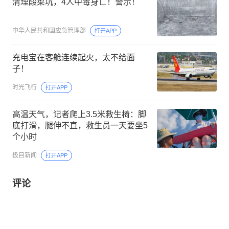
清理酸菜坑，4人中毒身亡！警示！
中华人民共和国应急管理部
打开APP
充电宝在客舱连续起火，太不给面
子！
时光飞行
打开APP
高温天气，记者爬上3.5米救生椅：脚
底打滑，腿伸不直，救生员一天要坐5
个小时
极目新闻
打开APP
评论