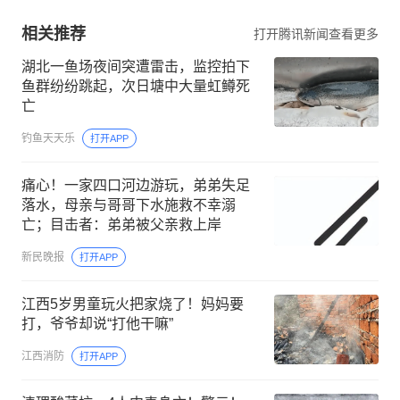
相关推荐
打开腾讯新闻查看更多
湖北一鱼场夜间突遭雷击，监控拍下
鱼群纷纷跳起，次日塘中大量虹鳟死
亡
钓鱼天天乐
打开APP
痛心！一家四口河边游玩，弟弟失足
落水，母亲与哥哥下水施救不幸溺
亡；目击者：弟弟被父亲救上岸
新民晚报
打开APP
江西5岁男童玩火把家烧了！妈妈要
打，爷爷却说“打他干嘛”
江西消防
打开APP