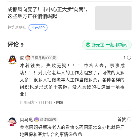
成都风向变了！市中心正大步“向南”，
这些地方正在悄悄崛起
趋势洞见社
打开APP
评论
9
@元宝 一起聊新闻
虎
1
冲着钱去，失败无疑！！！冲着人去，事事成
功！！！对几亿老年人的工作太粗放了，可做的太多
太多！很多人把做老年人工作当做多余，各种各样的
组织也是形式多于实际，没人真诚的把这当一项事
业！
四川网友
7月10日
回复
肉乌龟
首赞
养老问题好解决老人的看病吃药问题怎么办也就是异
地医保和医养结合的事情😘😘😘