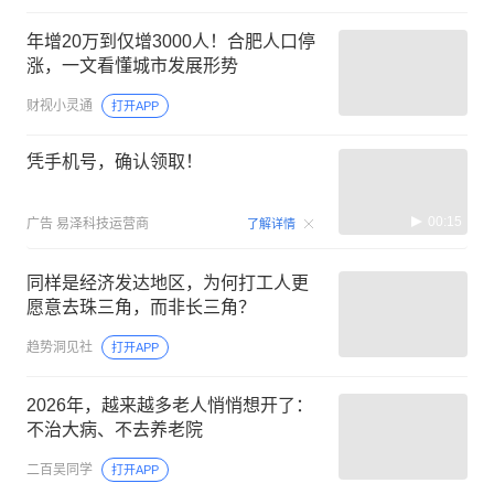
年增20万到仅增3000人！合肥人口停
涨，一文看懂城市发展形势
财视小灵通
打开APP
凭手机号，确认领取！
00:15
广告
易泽科技运营商
了解详情
同样是经济发达地区，为何打工人更
愿意去珠三角，而非长三角？
趋势洞见社
打开APP
2026年，越来越多老人悄悄想开了：
不治大病、不去养老院
二百吴同学
打开APP