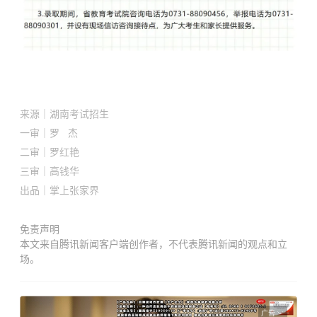
来源
｜
湖南考试招生
一审｜罗 杰
二审｜
罗红艳
三审｜
高钱华
出品｜掌上张家界
免责声明
本文来自腾讯新闻客户端创作者，不代表腾讯新闻的观点和立
场。
广告