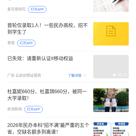
麦可思研究
打开APP
首轮仅录取1人！一些民办高校，招不
到学生了
青塔
打开APP
已失效：请重新认证#移动权益
00:15
广告
云启创想运营商
了解详情
杜嘉妮660分、杜嘉琪660分，被同一
大学录取！
奔流新闻
打开APP
2026年民办本科“招不满”最严重的五个
省，空缺名额多到离谱！