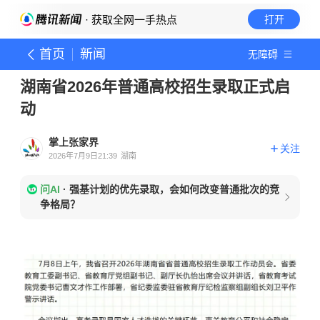
· 获取全网一手热点
打开
首页
新闻
无障碍
湖南省2026年普通高校招生录取正式启
动
掌上张家界
关注
2026年7月9日21:39
湖南
问AI
·
强基计划的优先录取，会如何改变普通批次的竞
争格局？