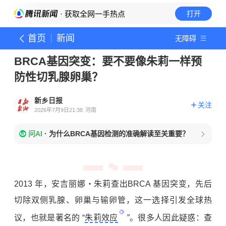
· 获取全网一手热点
打开
首页
新闻
无障碍
BRCA基因突变：要不要像朱莉一样预
防性切乳腺卵巢？
新乡日报
关注
2026年7月9日21:38
河南
问AI
·
为什么BRCA基因检测的准确解读至关重要？
2013 年，安吉丽娜・朱莉查出BRCA 基因突变，先后
切除双侧乳腺、卵巢与输卵管，这一选择引发全球热
议，也就是著名的 “
朱莉效应
”。很多人因此疑惑：查