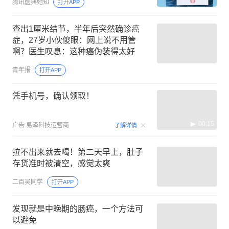
腾讯医典她知
打开APP
查出1厘米结节，半年后突然确诊癌
症，27岁小伙傻眼：网上说不用管
啊？医生叹息：这种癌伪装得太好
青年报
打开APP
凭手机号，确认领取！
00:15
广告
易泽科技运营商
了解详情
拉不出来就去喝！第二天早上，肚子
存货准时被清空，感觉太爽
二百吴同学
打开APP
发现就是中晚期的肠癌，一个方法可
以避免