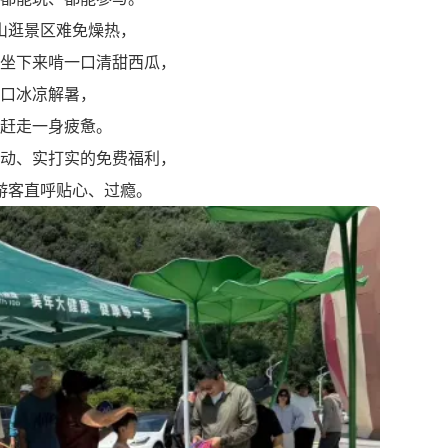
山逛景区难免燥热，
坐下来啃一口清甜西瓜，
口冰凉解暑，
赶走一身疲惫。
动、实打实的免费福利，
游客直呼贴心、过瘾。