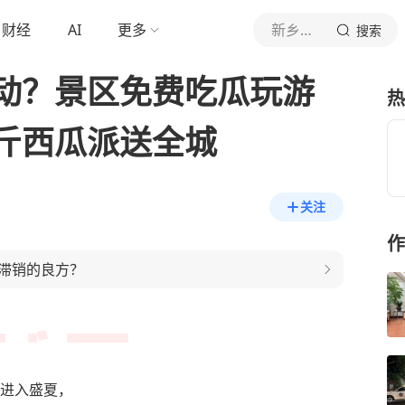
财经
AI
更多
新乡日报
搜索
动？景区免费吃瓜玩游
热
斤西瓜派送全城
关注
作
滞销的良方？
进入盛夏，