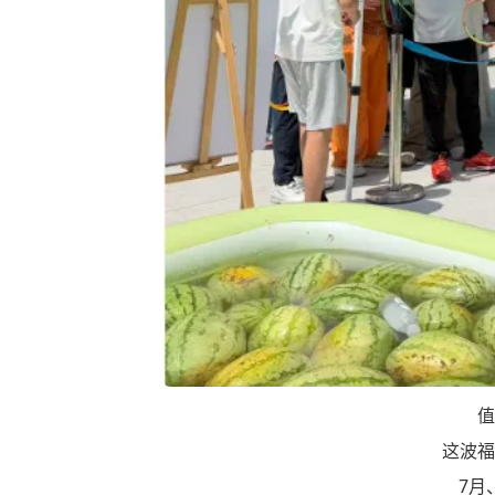
值
这波福
7月