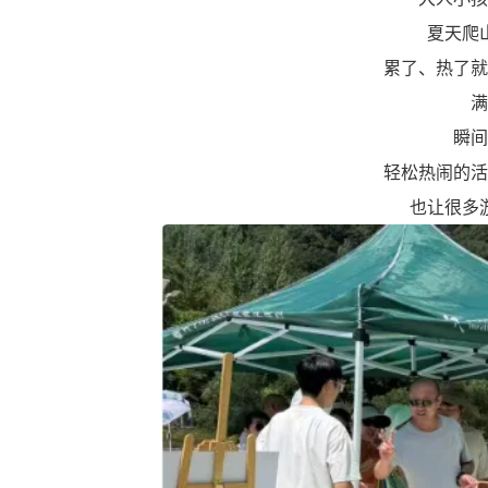
夏天爬
累了、热了就
满
瞬间
轻松热闹的活
也让很多