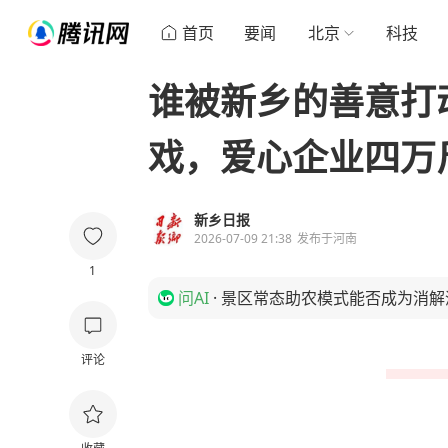
首页
要闻
北京
科技
谁被新乡的善意打
戏，爱心企业四万
新乡日报
2026-07-09 21:38
发布于
河南
1
问AI
·
景区常态助农模式能否成为消解
评论