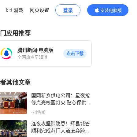
游戏
网页设置
登录
安装电脑版
内容更精彩
门应用推荐
腾讯新闻·电脑版
点击下载
全网热点早知道
者其他文章
国网新乡供电公司：星夜抢
修点亮校园灯火 贴心保供收
获校方锦旗
-7小时前
连夜攻坚除隐患！辉县城管
顺利完成苏门大道废弃跨路