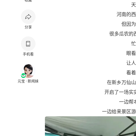
收藏
天
河南的西
但因为
分享
很多瓜农的
忙
眼看
手机看
让人
看着
元宝 · 新闻妹
在新乡万仙山
开启了一场实
一边帮
一边给来景区游