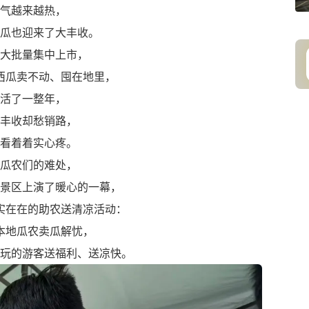
气越来越热，
瓜也迎来了大丰收。
大批量集中上市，
西瓜卖不动、囤在地里，
活了一整年，
丰收却愁销路，
看着着实心疼。
瓜农们的难处，
景区上演了暖心的一幕，
实在在的助农送清凉活动：
本地瓜农卖瓜解忧，
玩的游客送福利、送凉快。