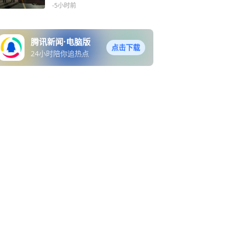
暖气管道拆除工作
-5小时前
腾讯新闻·电脑版
点击下载
24小时陪你追热点