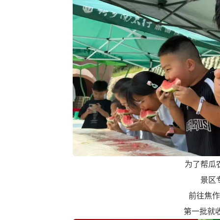
为了帮瓜
景区
前往焦作
第一批就收