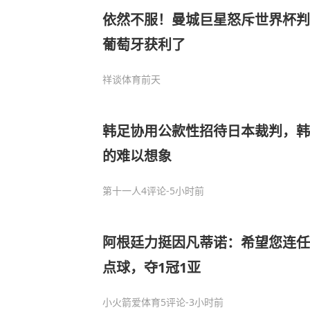
依然不服！曼城巨星怒斥世界杯判
葡萄牙获利了
祥谈体育
前天
韩足协用公款性招待日本裁判，韩
的难以想象
第十一人
4评论
-5小时前
阿根廷力挺因凡蒂诺：希望您连任
点球，夺1冠1亚
小火箭爱体育
5评论
-3小时前