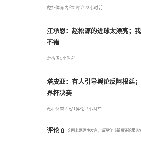
虎扑体育内容
2评论
22小时前
江承恩：赵松源的进球太漂亮；我
不错
雷杰深
6小时前
塔皮亚：有人引导舆论反阿根廷；
界杯决赛
虎扑体育内容
1评论
-2小时前
评论
0
文明上网理性发言，请遵守
《新闻评论服务