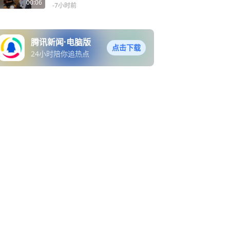
病率仅1/380000，孩子妈
00:06
-7小时前
妈：希望有人能关注这个
病，给孩子生的希望，哪怕
有一种药可以减少孩子的痛
腾讯新闻·电脑版
苦
点击下载
24小时陪你追热点