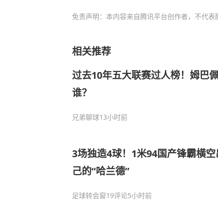
免责声明：本内容来自腾讯平台创作者，不代表
相关推荐
过去10年五大联赛过人榜！姆巴
谁？
兄弟聊球
13小时前
3场独造4球！1米94国产锋霸横
己的“哈兰德”
足球转会窗
19评论
5小时前