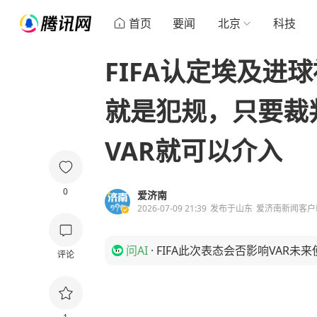
首页
要闻
北京
科技
FIFA认定埃及进
就是犯规，只要裁
VAR就可以介入
0
爱济南
2026-07-09 21:39
发布于
山东
爱济南新闻客户
问AI
·
FIFA此次表态会否影响VAR未
评论