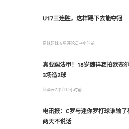
U17三连胜，这样踢下去能夺冠
足球篮球五星评论员
-4小时前
真要踢法甲！18岁魏祥鑫拍欧塞
3场造2球
邱泽云
7评论
15小时前
电讯报：C罗与迷你罗打球谁输了
两天不说话