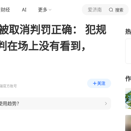
财经
AI
更多
爱济南
搜索
球被取消判罚正确： 犯规
热
判在场上没有看到，
作
关注
端官方账号
来使用趋势？