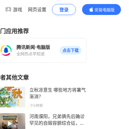
游戏
网页设置
登录
安装电脑版
内容更精彩
门应用推荐
腾讯新闻·电脑版
点击下载
全网热点早知道
者其他文章
立秋凉意生 哪些地方将暑气
渐消？
-7小时前
河南濮阳，兄弟俩先后确诊
罕见的自毁容貌综合征，发