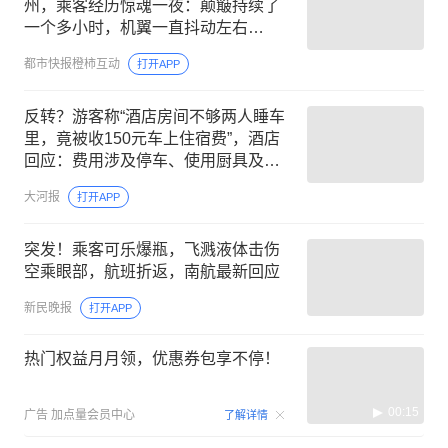
州，乘客经历惊魂一夜：颠簸持续了
一个多小时，机翼一直抖动左右
晃……
都市快报橙柿互动
打开APP
反转？游客称“酒店房间不够两人睡车
里，竟被收150元车上住宿费”，酒店
回应：费用涉及停车、使用厨具及衣
物清洗等，已退回并补偿1000元
大河报
打开APP
突发！乘客可乐爆瓶，飞溅液体击伤
空乘眼部，航班折返，南航最新回应
新民晚报
打开APP
热门权益月月领，优惠券包享不停！
00:15
广告
加点量会员中心
了解详情