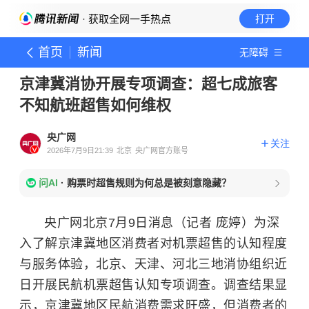
· 获取全网一手热点
打开
首页
新闻
无障碍
京津冀消协开展专项调查：超七成旅客
不知航班超售如何维权
央广网
关注
2026年7月9日21:39
北京
央广网官方账号
问AI
·
购票时超售规则为何总是被刻意隐藏？
央广网北京7月9日消息（记者 庞婷）
为深
入了解京津冀地区消费者对机票超售的认知程度
与服务体验，北京、天津、河北三地消协组织近
日开展民航机票超售认知专项调查。调查结果显
示，京津冀地区民航消费需求旺盛，但消费者的