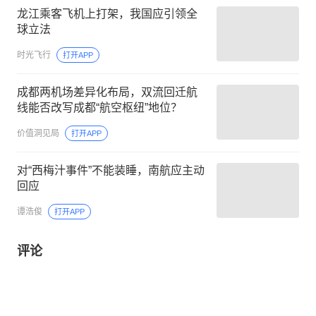
龙江乘客飞机上打架，我国应引领全
球立法
时光飞行
打开APP
成都两机场差异化布局，双流回迁航
线能否改写成都“航空枢纽”地位？
价值洞见局
打开APP
对“西梅汁事件”不能装睡，南航应主动
回应
谭浩俊
打开APP
评论