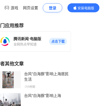
游戏
网页设置
登录
安装电脑版
内容更精彩
门应用推荐
腾讯新闻·电脑版
点击下载
全网热点早知道
者其他文章
台风“白海豚”影响上海居民
生活
-7小时前
台风“白海豚”影响上海