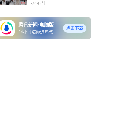
-7小时前
腾讯新闻·电脑版
点击下载
24小时陪你追热点