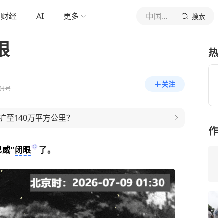
财经
AI
更多
中国新闻网
搜索
眼
热
关注
账号
扩至140万平方公里？
作
巴威”
闭眼
了。