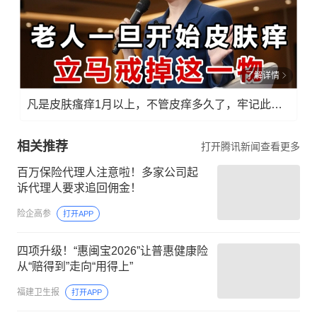
了解详情
凡是皮肤瘙痒1月以上，不管皮痒多久了，牢记此法，快！准！狠！
相关推荐
打开腾讯新闻查看更多
百万保险代理人注意啦！多家公司起
诉代理人要求追回佣金！
险企高参
打开APP
四项升级！“惠闽宝2026”让普惠健康险
从“赔得到”走向“用得上”
福建卫生报
打开APP