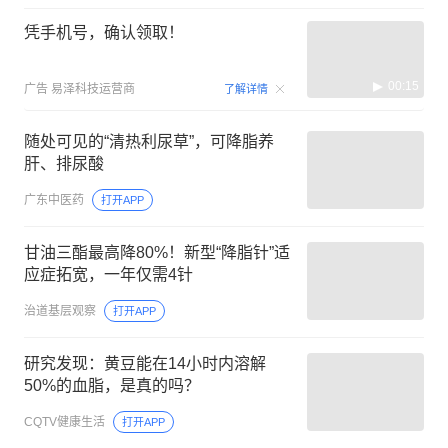
凭手机号，确认领取！
00:15
广告
易泽科技运营商
了解详情
随处可见的“清热利尿草”，可降脂养
肝、排尿酸
广东中医药
打开APP
甘油三酯最高降80%！新型“降脂针”适
应症拓宽，一年仅需4针
治道基层观察
打开APP
研究发现：黄豆能在14小时内溶解
50%的血脂，是真的吗？
CQTV健康生活
打开APP