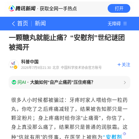
· 获取全网一手热点
打开
首页
新闻
无障碍
一颗糖丸就能止痛？“安慰剂”世纪谜团
被揭开
科普中国
关注
2026年7月9日21:30
北京
中国科学技术协会官方账号
问AI
·
大脑如何“自产止痛药”压住疼痛？
很多人小时候都被骗过：牙疼时家人喂
给你
一粒药
丸，
你吃了之后疼痛
减轻了，结果
被告知那只是一
颗淀粉片；身上疼痛
时给你涂
“
止痛膏
”
，你信了，
身上
真
没那么痛了，结果那只是
普通的润肤霜。这
种
“
信就有用
”的怪事
，
在医学上被称为
“
安慰剂