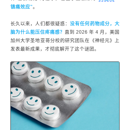
镇痛效应
”
。
长久
以来，人们都很疑惑：
没有任何药物成分，大
脑为什么能压住疼痛感
？
直到
2
026
年
4
月，美国
加州大学圣地亚哥分校
的研究团队在《神经元》上
发表最新成果，才彻底解开了这个
谜团。