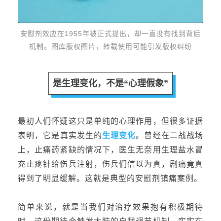
安慰剂效应在1955年被正式提出，却一直没有找到背后
机制。
图库版权图片，转载使用可能引发版权纠纷
是生理变化，不是“心理假象”
最初
人们怀疑这只是单纯的心理作用
，
但很多证据
表明，它
是
真实发生的
生理变化
。曾经在二战战场
上，止痛药紧缺
的
情况下，医生无奈用生理盐水冒
充止疼针给伤兵注射，伤兵们信以为真，剧痛竟真
得到了明显缓解。这就是典型的安慰剂镇痛
案例
。
简单来说，
就是当我们对治疗效果抱有积极期待