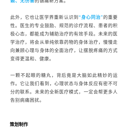
赖、无伤害
的镇痛新方案。
此
外，它也让医学界重新认识到
“
身心同治
”
的重要
性。医生的专业鼓励、规范的诊疗流程、患者的积
极心态，都能成为辅助治疗的有效手段。未来的医
学治疗，将会从单纯依靠药物的身体治疗，慢慢走
向兼顾心理与身体的全面治疗，让摆脱疼痛的方式
变得更温和、健康。
一颗不起眼的糖丸，背后
竟
是大脑
如此
精妙的运
作。它让我们看到，心理状态与身体反应有密不可
分的联系
。
未来
的
全新
医疗模式，
一定
会帮更多人
告别病痛困扰。
策划制作