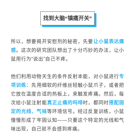
找到大脑“镇痛开关”
所以，想要揭开安慰剂的秘密，
先要
让
小鼠表达痛
感
。这次的研究团队想出了十分巧妙的办法，
让小
鼠用行为“说出”自己不疼
。
他们利用动物天生的条件反射本能，对小鼠进行
专
项训练
：
先
用细软的纤维丝轻触小鼠爪子，或者把
它放在温度合适的热板上，来触发疼痛。然后，每
次给小鼠
注射能
真正止痛的吗啡
时，都同时
搭配固
定的光线、气味
等环境信号。经过反复训练，小鼠
慢慢形成了牢固认知——只要这个特定的光线和气
味出现，自己就不会感到疼痛。