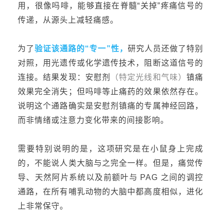
用，很像吗啡，能够直接在脊髓“关掉”疼痛信号的
传递，从源头上减轻痛感。
为了
验证该通路的“专一”性
，
研究人员还做了特别
对照，用光遗传或化学遗传技术，阻断
这道
信号
的
连接。结果发现：安慰剂
（特定光线和气味）
镇痛
效果完全消失；但吗啡等止痛药的效果依然存在。
说明这个
通路确实是安慰剂镇痛的专属神经回路，
而非情绪或注意力变化带来的间接影响。
需要
特别说明的是，这项研究是在小鼠身上完成
的，不能说人类大脑
与之
完全一样。但是，痛觉传
导、天然阿片系统以及前额叶与
PAG
之间的调控
通路，在所有哺乳动物的大脑中都高度相似，进化
上非常保守。