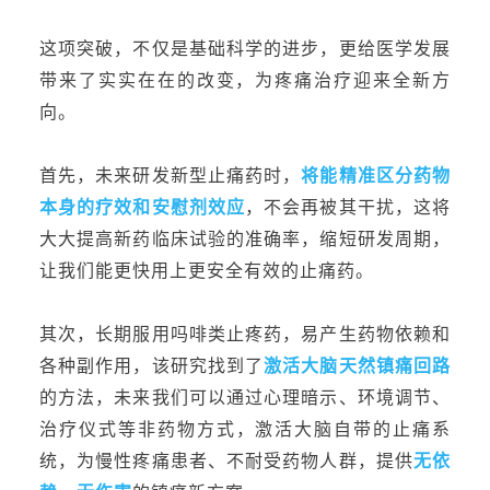
这项
突破，不仅是基础科学的进步，更给医学发展
带来了实实在在的改变，为
疼痛治疗迎来全新方
向。
首先，未来研发新型止痛药时，
将能
精准区分药物
本身的疗效和安慰剂效应
，不会再被
其
干扰，这将
大大提高新药临床试验的准确率，缩短研发周期，
让我们能更快用上更安全有效的止痛药。
其次，长期服用吗啡类止疼药，易产生药物依赖和
各种副作用，该研究找到了
激活大脑天然镇痛回路
的方法，未来
我们
可以通过心理暗示、环境调节、
治疗仪式等
非药物方式，激活大脑自带的止痛系
统，为慢性疼痛患者、不耐受药物
人群，提供
无依