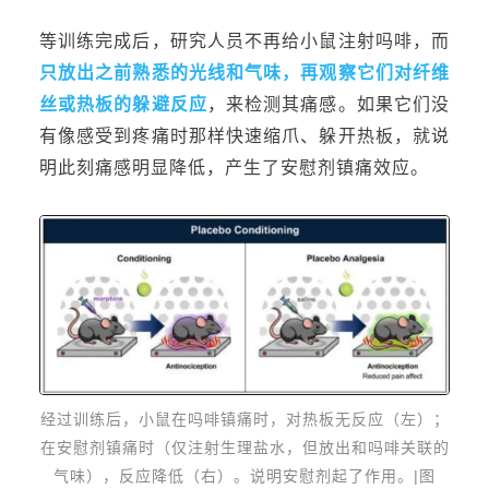
等训练完成后，研究人员
不再给小鼠注射吗啡，而
只放出之前熟悉的光线和气味，再观
察它们对纤维
丝或热板的躲避反应
，来检测其痛感。如果它们没
有像感受到疼痛时那样快速缩爪、躲开热板，就说
明此刻痛感明显降低，产生了安慰剂镇痛效应。
经过训练
后
，
小鼠
在吗啡镇痛时
，对热板无反应（左）
；
在安慰剂镇痛
时
（仅
注射
生理
盐水，但
放出和吗啡
关联
的
气味）
，
反应降低
（右）
。
说明安慰剂起了作用。
|图