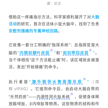
源：
论文
借助这一疼痛指示方法，科学家顺利展开了对
大脑
活动
的研究
，首次在活体小鼠大脑中，找到了负责
安慰剂镇痛的专属神经回路
。
它就像一套分工明确的“指挥系统”：总指挥官是大
脑的
“
内侧前额叶皮层
”
和
“
前扣带回皮层
”
。
当个体
相信“这个方法能止痛”时，该区域就会被激
活，发出“开始镇痛”的命令。
执行者是
“
腹外侧导水管周围灰质
”
（简
称
vlPAG
）
。它接到命令后，会启动大脑自带的
“天然药房”——
内源性阿片肽系统
，促使身体释
放脑啡肽、β
内啡肽等物质。这些物质的结构和作