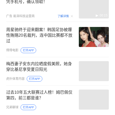
凭手机号，确认领取！
00:15
广告
易泽科技运营商
了解详情
周星驰终于迎来翻案！韩国足协被爆
性贿赂20名裁判，连中国比赛都不放
过
得得电影
打开APP
梅西妻子安东内拉晒度假美照，她身
穿比基尼享受夏日阳光
虎扑体育内容
打开APP
过去10年五大联赛过人榜！姆巴佩仅
第四，前三都是谁？
兄弟聊球
打开APP