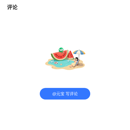
评论
@元宝 写评论