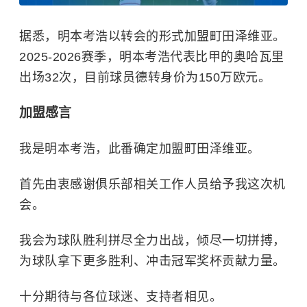
据悉，明本考浩以转会的形式加盟町田泽维亚。
2025-2026赛季，明本考浩代表比甲的奥哈瓦里
出场32次，目前球员德转身价为150万欧元。
加盟感言
我是明本考浩，此番确定加盟町田泽维亚。
首先由衷感谢俱乐部相关工作人员给予我这次机
会。
我会为球队胜利拼尽全力出战，倾尽一切拼搏，
为球队拿下更多胜利、冲击冠军奖杯贡献力量。
十分期待与各位球迷、支持者相见。