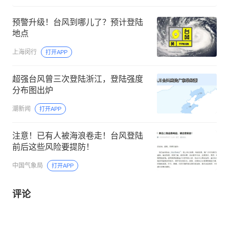
预警升级！台风到哪儿了？预计登陆
地点
上海闵行
打开APP
超强台风曾三次登陆浙江，登陆强度
分布图出炉
潮新闻
打开APP
注意！已有人被海浪卷走！台风登陆
前后这些风险要提防！
中国气象局
打开APP
评论