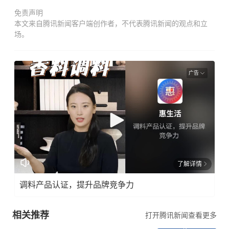
免责声明
本文来自腾讯新闻客户端创作者，不代表腾讯新闻的观点和立
场。
广告
了解详情
调料产品认证，提升品牌竞争力
相关推荐
打开腾讯新闻查看更多