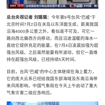
总台央视记者 刘璐璐：
今年第9号台风“巴威”于
北京时间7月2日在关岛以东洋面生成，距离我国
沿海4000多公里之外。看似遥不可及，可它一
路向西北偏西方向移动，而且沿途温暖的海水一
直给它提供充足的能量，在7月4日凌晨加强为超
强台风级。之后虽然能量有所波动，但它一直维
持在超强台风级，已经持续5天时间。
目前，台风“巴威”的中心主体继续在海上蓄力，
它的庞大云系已经给我国东部海域及东南沿海带
来风雨影响。中国气象局在今天上午启动了重大
气象灾害二级应急响应。